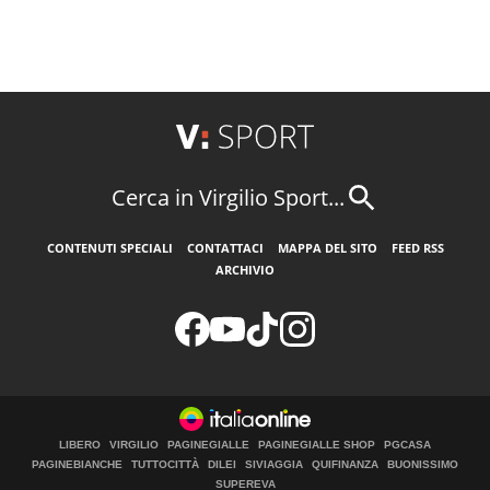
Cerca in Virgilio Sport...
CONTENUTI SPECIALI
CONTATTACI
MAPPA DEL SITO
FEED RSS
ARCHIVIO
LIBERO
VIRGILIO
PAGINEGIALLE
PAGINEGIALLE SHOP
PGCASA
PAGINEBIANCHE
TUTTOCITTÀ
DILEI
SIVIAGGIA
QUIFINANZA
BUONISSIMO
SUPEREVA