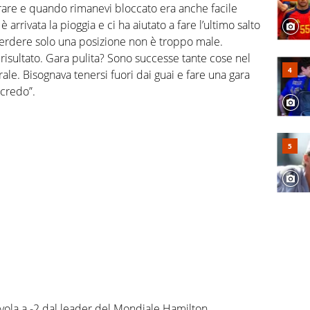
rare e quando rimanevi bloccato era anche facile
rrivata la pioggia e ci ha aiutato a fare l’ultimo salto
perdere solo una posizione non è troppo male.
risultato. Gara pulita? Sono successe tante cose nel
rale. Bisognava tenersi fuori dai guai e fare una gara
 credo”.
ola a -2 dal leader del Mondiale Hamilton.