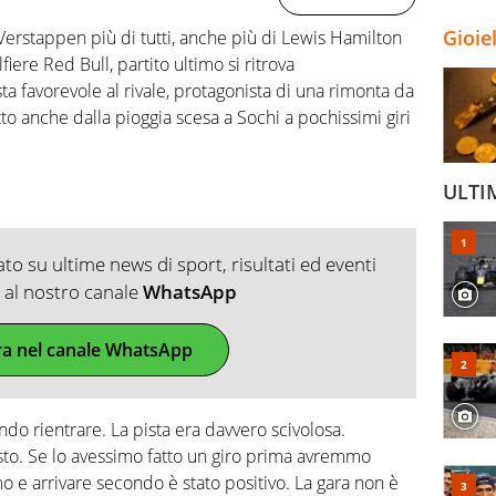
Gioie
Verstappen più di tutti, anche più di Lewis Hamilton
lfiere Red Bull, partito ultimo si ritrova
a favorevole al rivale, protagonista di una rimonta da
o anche dalla pioggia scesa a Sochi a pochissimi giri
ULTI
o su ultime news di sport, risultati ed eventi
ti al nostro canale
WhatsApp
ra nel canale WhatsApp
ando rientrare. La pista era davvero scivolosa.
to. Se lo avessimo fatto un giro prima avremmo
mo e arrivare secondo è stato positivo. La gara non è