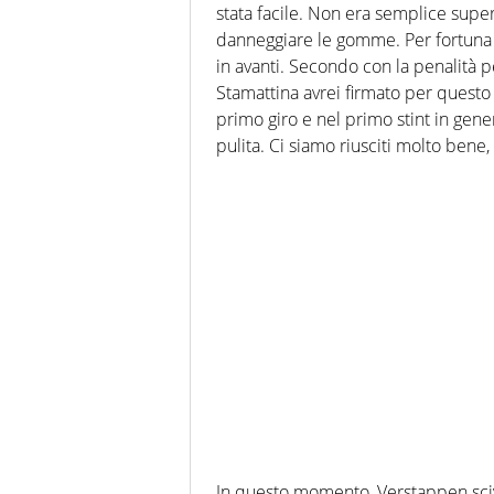
stata facile. Non era semplice supe
danneggiare le gomme. Per fortuna è a
in avanti. Secondo con la penalità 
Stamattina avrei firmato per questo 
primo giro e nel primo stint in gene
pulita. Ci siamo riusciti molto bene,
In questo momento, Verstappen sciv