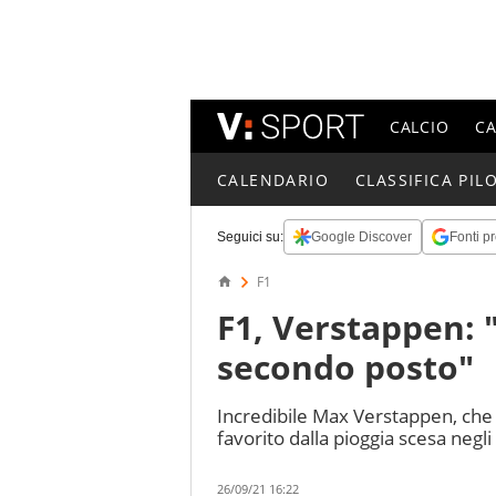
CALCIO
C
CALENDARIO
CLASSIFICA PILO
Seguici su:
Google Discover
Fonti pr
F1
F1, Verstappen: "
secondo posto"
Incredibile Max Verstappen, che 
favorito dalla pioggia scesa negli u
26/09/21 16:22