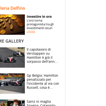
STORIE
lleria Delfino
SPECIALI
Investire in oro
L’oro torna
ESPERTI
protagonista tra gli
investimenti sicuri
LEGGI
CONTATTI
ME GALLERY
Il capolavoro di
Verstappen su
Hamilton è già il
sorpasso dell'anno:
che smacco Lewis,
come Abu Dhabi
2021
Gp Belgio: Hamilton
penalizzato per
l'incidente al via con
Russell, cosa è
successo. Mercedes
out, 5" a Lewis
Sainz in maglia
Spagna, Colapinto