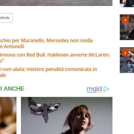
eferite
rischio per Maranello. Mercedes non molla
n Antonelli
rinnovo con Red Bull. Hakkinen avverte McLaren:
o”
ri non aiuta: mistero penalità comunicata in
ale