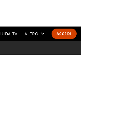
UIDA TV
ALTRO
ACCEDI
CALENDARI E CLASSIFICHE
ALTRI SPORT
MONDIALI 2026
OLIMPIADI
GOSSIP
LIFESTYLE