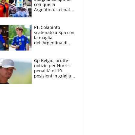
con quella
Argentina: la finale
Mondiale si gioca a
Spa e Alonso non
vede l'ora
F1, Colapinto
scatenato a Spa con
la maglia
dell'Argentina di
Messi punge la
Spagna: "Capiranno
le parolacce"
Gp Belgio, brutte
notizie per Norris:
penalità di 10
posizioni in griglia,
la scelta dolorosa
ma obbligata di
McLaren