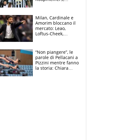
Romero si allontana
dall’Inter, Fiorentina
scatenata
Milan, Cardinale e
Amorim bloccano il
mercato: Leao,
Loftus-Cheek,
Estupinian e
Gimenez in bilico,
Soulè e Osorio nel
“Non piangere”, le
mirino
parole di Pellacani a
Pizzini mentre fanno
la storia: Chiara
batte anche il
record di Ceccon