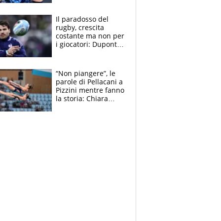
Giampaolo
giornalista, mamma
Il paradosso del
insegnante e il
rugby, crescita
fratello calciatore
costante ma non per
i giocatori: Dupont
(il più pagato al
mondo) guadagna
solo 1,4 milioni
“Non piangere”, le
all'anno
parole di Pellacani a
Pizzini mentre fanno
la storia: Chiara
batte anche il
record di Ceccon