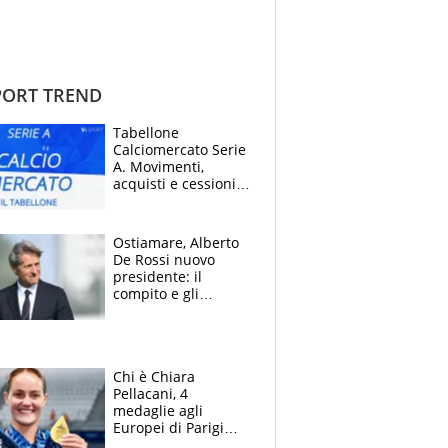
ORT TREND
Tabellone
Calciomercato Serie
A. Movimenti,
acquisti e cessioni:
estate 2026-27
Ostiamare, Alberto
De Rossi nuovo
presidente: il
compito e gli
obiettivi ricevuti dal
figlio Daniele
Chi è Chiara
Pellacani, 4
medaglie agli
Europei di Parigi
2026, papà