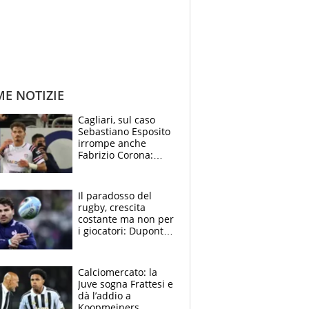
ME NOTIZIE
Cagliari, sul caso
Sebastiano Esposito
irrompe anche
Fabrizio Corona:
“Ecco cosa è
successo, ho le
prove”
Il paradosso del
rugby, crescita
costante ma non per
i giocatori: Dupont
(il più pagato al
mondo) guadagna
solo 1,4 milioni
Calciomercato: la
all'anno
Juve sogna Frattesi e
dà l’addio a
Koopmeiners,