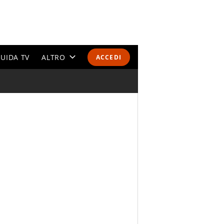
UIDA TV
ALTRO
ACCEDI
CALENDARI E CLASSIFICHE
ALTRI SPORT
MONDIALI 2026
OLIMPIADI
GOSSIP
LIFESTYLE