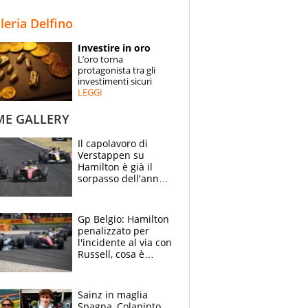
STORIE
lleria Delfino
SPECIALI
Investire in oro
L’oro torna
ESPERTI
protagonista tra gli
investimenti sicuri
LEGGI
CONTATTI
ME GALLERY
Il capolavoro di
Verstappen su
Hamilton è già il
sorpasso dell'anno:
che smacco Lewis,
come Abu Dhabi
2021
Gp Belgio: Hamilton
penalizzato per
l'incidente al via con
Russell, cosa è
successo. Mercedes
out, 5" a Lewis
Sainz in maglia
Spagna, Colapinto