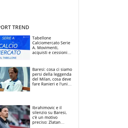
ORT TREND
Tabellone
Calciomercato Serie
A. Movimenti,
acquisti e cessioni:
estate 2026-27
Baresi: cosa ci siamo
persi della leggenda
del Milan, cosa deve
fare Ranieri e l'unico
neo di una carriera
immacolata
Ibrahimovic e il
silenzio su Baresi,
c’è un motivo
preciso: Zlatan
segnato dalla