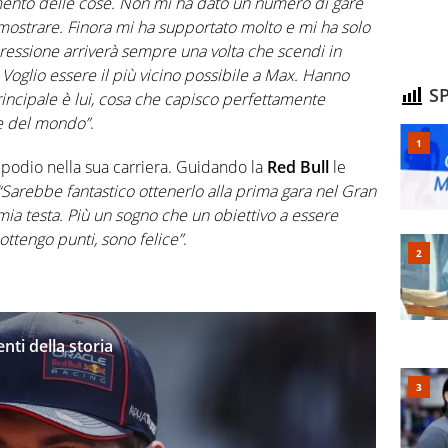
ento delle cose. Non mi ha dato un numero di gare
mostrare. Finora mi ha supportato molto e mi ha solo
pressione arriverà sempre una volta che scendi in
. Voglio essere il più vicino possibile a Max. Hanno
SP
rincipale è lui, cosa che capisco perfettamente
e del mondo”
.
l podio nella sua carriera. Guidando la
Red
Bull
le
“Sarebbe fantastico ottenerlo alla prima gara nel Gran
mia testa. Più un sogno che un obiettivo a essere
ottengo punti, sono felice”
.
enti della storia