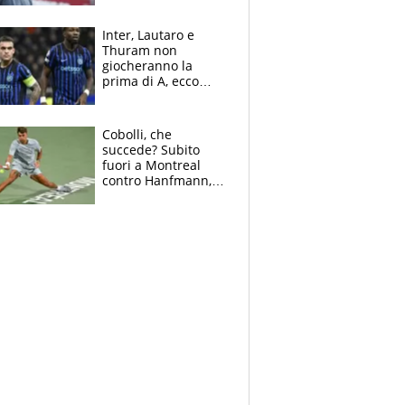
tragedia del fratello
e dalla morte di
Inter, Lautaro e
Raiola
Thuram non
giocheranno la
prima di A, ecco
perchè. Tutto sulle
spalle di Pio
Esposito ma la
Cobolli, che
garanzia è Stankovic
succede? Subito
fuori a Montreal
contro Hanfmann,
per Flavio è tutta
colpa della tosse