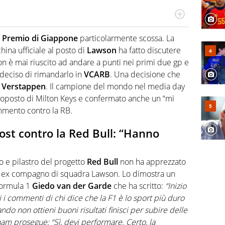
lonso, un dritto di Federer e un fade away di Kobe, il
o diverse manifestazioni sportive e non. Ama scoprire
 Premio di Giappone
particolarmente scossa. La
ina ufficiale al posto di
Lawson
ha fatto discutere
on è mai riuscito ad andare a punti nei primi due gp e
 deciso di rimandarlo in
VCARB
. Una decisione che
 Verstappen
. Il campione del mondo nel media day
monoposto di Milton Keys e confermato anche un “mi
ommento contro la RB.
post contro la Red Bull: “Hanno
o e pilastro del progetto
Red
Bull
non ha apprezzato
mai ex compagno di squadra Lawson. Lo dimostra un
 Formula 1
Giedo van der Garde
che ha scritto:
“Inizio
i i commenti di chi dice che la F1 è lo sport più duro
do non ottieni buoni risultati finisci per subire delle
m prosegue: “Sì, devi performare. Certo, la