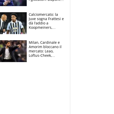
(il più pagato al
mondo) guadagna
solo 1,4 milioni
Calciomercato: la
all'anno
Juve sogna Frattesi e
dà l’addio a
Koopmeiners,
Romero si allontana
dall’Inter, Fiorentina
scatenata
Milan, Cardinale e
Amorim bloccano il
mercato: Leao,
Loftus-Cheek,
Estupinian e
Gimenez in bilico,
Soulè e Osorio nel
mirino