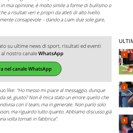
 in mia opinione, è molto simile a forme di bullismo o
a risultati veri e propri da atleti di alto livello.
mente consapevole – dando a Liam due sole gare,
ULTI
o su ultime news di sport, risultati ed eventi
ti al nostro canale
WhatsApp
ra nel canale WhatsApp
uo like:
“Ho messo mi piace al messaggio, dunque
 da sé, giusto? Non è mica stato un errore quello che
ndivisa con il team, ma in generale. Non parlo solo
wson, ma riguardo tutto quanto. Abbiamo discusso già
na volta tornati in fabbrica”
.