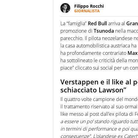
Filippo Rocchi
GIORNALISTA
Cresciuto tra una staccata di A
calcio ha la meglio. Ha seguit
La “famiglia”
Red Bull
arriva al
Gran
nuove storie e raccontarle.
promozione di
Tsunoda
nella macch
parecchio. Il pilota neozelandese n
la casa automobilistica austriaca ha
ha profondamente contrariato
Max
ha sottolineato le criticità della 
piace” cliccato sui social per un c
Verstappen e il like al 
schiacciato Lawson”
Il quattro volte campione del mond
il trattamento riservato al suo or
like messo al post dall’ex pilota di
a essere un po’ stando riguardo tutt
in termini di performance e poi quan
conseguenze”. L’olandese ex Caterha