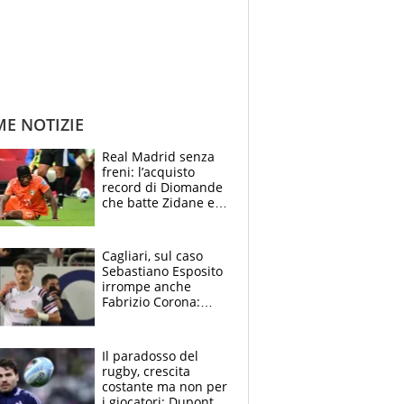
ME NOTIZIE
Real Madrid senza
freni: l’acquisto
record di Diomande
che batte Zidane e
Ronaldo. Vinicius
rinnova: le cifre
Cagliari, sul caso
Sebastiano Esposito
irrompe anche
Fabrizio Corona:
“Ecco cosa è
successo, ho le
prove”
Il paradosso del
rugby, crescita
costante ma non per
i giocatori: Dupont