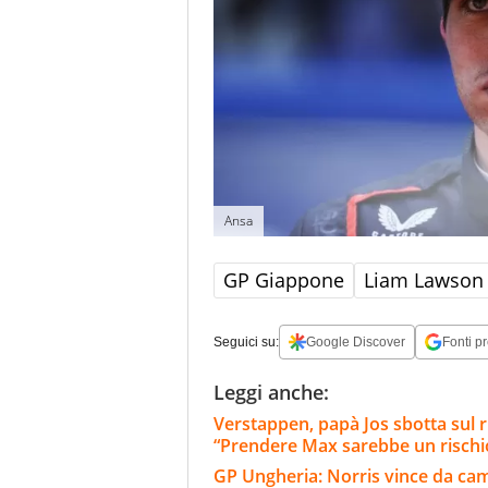
Ansa
GP Giappone
Liam Lawson
Seguici su:
Google Discover
Fonti pr
Leggi anche:
Verstappen, papà Jos sbotta sul 
“Prendere Max sarebbe un rischi
GP Ungheria: Norris vince da cam