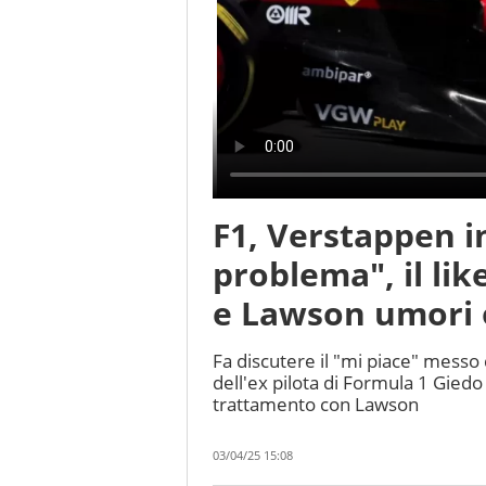
F1, Verstappen in
problema", il lik
e Lawson umori 
Fa discutere il "mi piace" mess
dell'ex pilota di Formula 1 Giedo
trattamento con Lawson
03/04/25 15:08