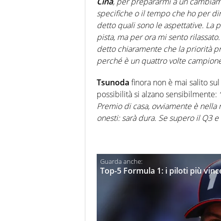
Cina
, per prepararmi a un cambiam
specifiche o il tempo che ho per di
detto quali sono le aspettative. La 
pista, ma per ora mi sento rilassato
detto chiaramente che la priorità p
perché è un quattro volte campion
Tsunoda
finora non è mai salito su
possibilità si alzano sensibilmente:
Premio di casa, ovviamente è nella 
onesti: sarà dura. Se supero il Q3 e 
Top-5 Formula 1: i piloti più vinc