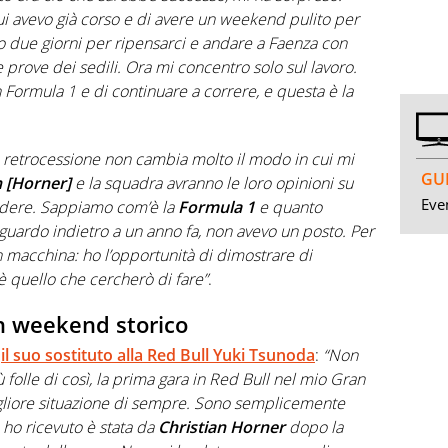
ui avevo già corso e di avere un weekend pulito per
 o due giorni per ripensarci e andare a Faenza con
le prove dei sedili. Ora mi concentro solo sul lavoro.
 Formula 1 e di continuare a correre, e questa è la
 retrocessione non cambia molto il modo in cui mi
GUI
n
[Horner]
e la squadra avranno le loro opinioni su
Even
cidere. Sappiamo com’è la
Formula 1
e quanto
uardo indietro a un anno fa, non avevo un posto. Per
n macchina: ho l’opportunità di dimostrare di
 quello che cercherò di fare”
.
n weekend storico
r
il suo sostituto alla
Red Bull
Yuki Tsunoda
:
“Non
folle di così, la prima gara in Red Bull nel mio Gran
igliore situazione di sempre. Sono semplicemente
ho ricevuto è stata da
Christian
Horner
dopo la