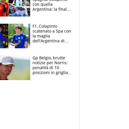
con quella
Argentina: la finale
Mondiale si gioca a
Spa e Alonso non
vede l'ora
F1, Colapinto
scatenato a Spa con
la maglia
dell'Argentina di
Messi punge la
Spagna: "Capiranno
le parolacce"
Gp Belgio, brutte
notizie per Norris:
penalità di 10
posizioni in griglia,
la scelta dolorosa
ma obbligata di
McLaren