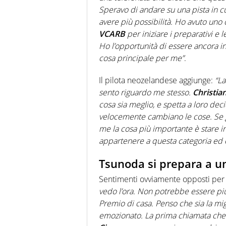
Speravo di andare su una pista in c
avere più possibilità. Ho avuto uno
VCARB
per iniziare i preparativi e 
Ho l’opportunità di essere ancora in
cosa principale per me”
.
Il pilota neozelandese aggiunge:
“La
sento riguardo me stesso.
Christia
cosa sia meglio, e spetta a loro de
velocemente cambiano le cose. Se g
me la cosa più importante è stare i
appartenere a questa categoria ed è
Tsunoda si prepara a u
Sentimenti ovviamente opposti pe
vedo l’ora. Non potrebbe essere più 
Premio di casa. Penso che sia la m
emozionato. La prima chiamata che 