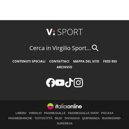
Cerca in Virgilio Sport...
CONTENUTI SPECIALI
CONTATTACI
MAPPA DEL SITO
FEED RSS
ARCHIVIO
LIBERO
VIRGILIO
PAGINEGIALLE
PAGINEGIALLE SHOP
PGCASA
PAGINEBIANCHE
TUTTOCITTÀ
DILEI
SIVIAGGIA
QUIFINANZA
BUONISSIMO
SUPEREVA