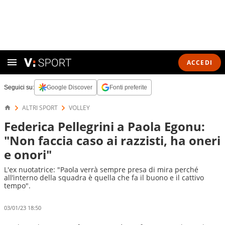
ACCEDI
Seguici su:
Google Discover
Fonti preferite
ALTRI SPORT
VOLLEY
Federica Pellegrini a Paola Egonu:
"Non faccia caso ai razzisti, ha oneri
e onori"
L'ex nuotatrice: "Paola verrà sempre presa di mira perché
all’interno della squadra è quella che fa il buono e il cattivo
tempo".
03/01/23 18:50