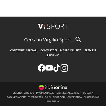
Cerca in Virgilio Sport...
CONTENUTI SPECIALI
CONTATTACI
MAPPA DEL SITO
FEED RSS
ARCHIVIO
LIBERO
VIRGILIO
PAGINEGIALLE
PAGINEGIALLE SHOP
PGCASA
PAGINEBIANCHE
TUTTOCITTÀ
DILEI
SIVIAGGIA
QUIFINANZA
BUONISSIMO
SUPEREVA