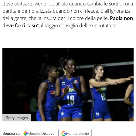
deve abituare: viene idolatrata quando cambia le sorti di una
partita e demoralizzata quando non ci riesce. E all’ignoranza
della gente, che la insulta per il colore della pelle,
Paola non
deve farci caso
", il saggio consiglio dell'ex nuotatrice.
Getty Images
Seguici su:
Google Discover
Fonti preferite