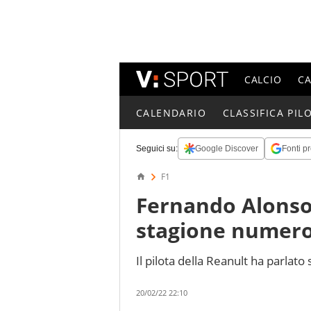
CALCIO
C
CALENDARIO
CLASSIFICA PILO
Seguici su:
Google Discover
Fonti pr
F1
Fernando Alonso 
stagione numero
Il pilota della Reanult ha parlato s
20/02/22 22:10