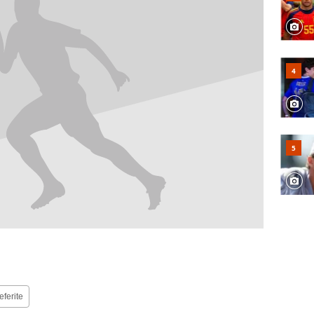
eferite