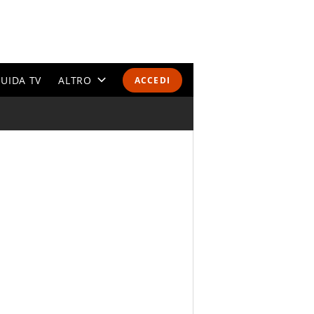
UIDA TV
ALTRO
ACCEDI
CALENDARI E CLASSIFICHE
ALTRI SPORT
MONDIALI 2026
OLIMPIADI
GOSSIP
LIFESTYLE