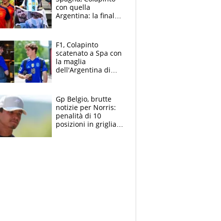
con quella
Argentina: la finale
Mondiale si gioca a
Spa e Alonso non
vede l'ora
F1, Colapinto
scatenato a Spa con
la maglia
dell'Argentina di
Messi punge la
Spagna: "Capiranno
le parolacce"
Gp Belgio, brutte
notizie per Norris:
penalità di 10
posizioni in griglia,
la scelta dolorosa
ma obbligata di
McLaren