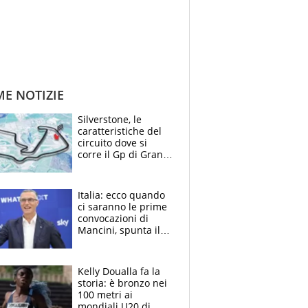
ME NOTIZIE
Silverstone, le
caratteristiche del
circuito dove si
corre il Gp di Gran
Bretagna del
Motomondiale
Italia: ecco quando
ci saranno le prime
convocazioni di
Mancini, spunta il
nome di Bergomi
Kelly Doualla fa la
storia: è bronzo nei
100 metri ai
mondiali U20 di