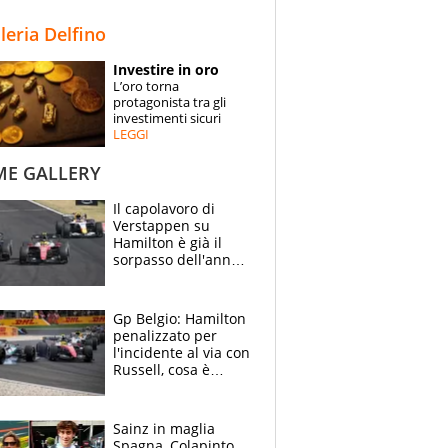
STORIE
lleria Delfino
SPECIALI
Investire in oro
L’oro torna
ESPERTI
protagonista tra gli
investimenti sicuri
LEGGI
CONTATTI
ME GALLERY
Il capolavoro di
Verstappen su
Hamilton è già il
sorpasso dell'anno:
che smacco Lewis,
come Abu Dhabi
2021
Gp Belgio: Hamilton
penalizzato per
l'incidente al via con
Russell, cosa è
successo. Mercedes
out, 5" a Lewis
Sainz in maglia
Spagna, Colapinto