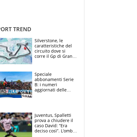
ORT TREND
Silverstone, le
caratteristiche del
circuito dove si
corre il Gp di Gran
Bretagna del
Motomondiale
Speciale
abbonamenti Serie
B: i numeri
aggiornati delle
venti squadre
cadette
Juventus, Spalletti
prova a chiudere il
caso David: “Era
deciso così”. L’ombra
di Zirkzee e la