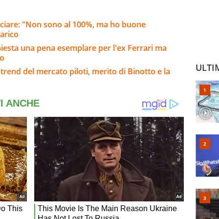
inciare: "Non sono al 100%, ma ho buone
carico
hiesta una pena esemplare per l'ex Ferrari ma
so
ULTI
trend del mercato piloti, merito di Binotto e la