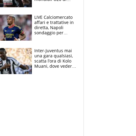
Eugene. "Ho
spazzato via l'ansia
con una gran finale"
LIVE Calciomercato
affari e trattative in
diretta, Napoli
sondaggio per
Gabriel Jesus. Juve-
dilemma portiere, si
accende l'Atalanta
Inter-Juventus mai
una gara qualsiasi,
scatta l’ora di Kolo
Muani, dove vederla
in tv e le formazioni