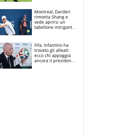
sentenza dei tifosi
Montreal, Darderi
rimonta Shang e
vede aprirsi un
tabellone intrigante:
"Penso solo a
Borges, ma sono
felice del mio livello"
Fifa, Infantino ha
trovato gli alleati:
ecco chi appoggia
ancora il presidente
che spera di essere
rieletto