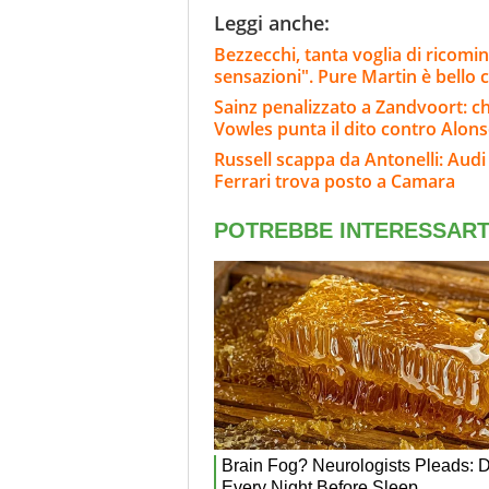
Leggi anche:
Bezzecchi, tanta voglia di ricom
sensazioni". Pure Martin è bello 
Sainz penalizzato a Zandvoort: c
Vowles punta il dito contro Alon
Russell scappa da Antonelli: Audi 
Ferrari trova posto a Camara