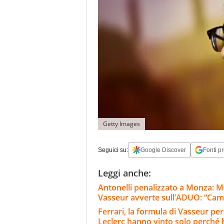
Getty Images
Seguici su:
Google Discover
Fonti pr
Leggi anche:
Antonelli penalizzato a Monza: M
Vasseur avverte sull’ADUO: “Cam
Ferrari, la formula di Vasseur per
Leclerc hanno vinto solo perché