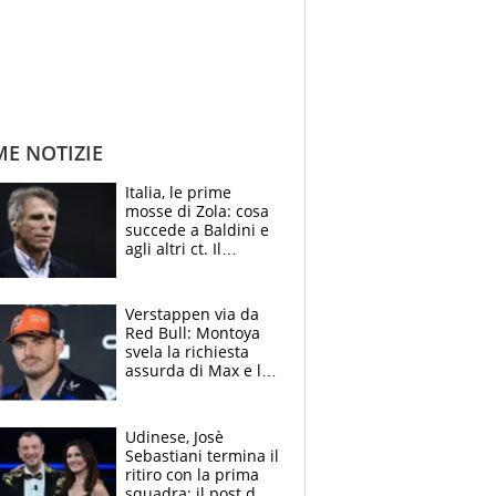
ME NOTIZIE
Italia, le prime
mosse di Zola: cosa
succede a Baldini e
agli altri ct. Il
Borussia tenta un
altro sgarbo agli
azzurri
Verstappen via da
Red Bull: Montoya
svela la richiesta
assurda di Max e lo
avverte: “Sicuro
Mercedes e
McLaren siano
Udinese, Josè
meglio?”
Sebastiani termina il
ritiro con la prima
squadra: il post del