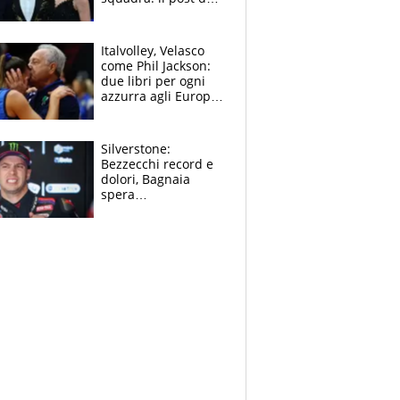
figlio di Amadeus e
Sanremo sullo
sfondo
Italvolley, Velasco
come Phil Jackson:
due libri per ogni
azzurra agli Europei.
Quello per Sylla è
“geniale”
Silverstone:
Bezzecchi record e
dolori, Bagnaia
spera
nell'antidolorifico,
Marquez si tira fuori
e vota Aprilia