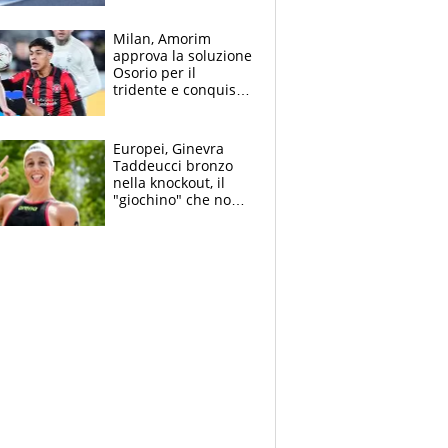
Bezzecchi
Milan, Amorim
approva la soluzione
Osorio per il
tridente e conquista
Jashari: la frecciata
dello svizzero all'ex
Allegri
Europei, Ginevra
Taddeucci bronzo
nella knockout, il
"giochino" che non
le piace: "La Senna?
Oggi era pulita"