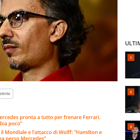
ULTI
eferite
ercedes pronta a tutto per frenare Ferrari.
bia poco”
 il Mondiale e l’attacco di Wolff: “Hamilton e
 ha perso Mercedes”