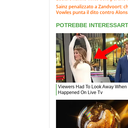
Sainz penalizzato a Zandvoort: c
Vowles punta il dito contro Alon