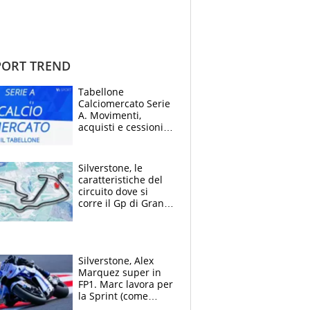
ORT TREND
Tabellone
Calciomercato Serie
A. Movimenti,
acquisti e cessioni:
estate 2026-27
Silverstone, le
caratteristiche del
circuito dove si
corre il Gp di Gran
Bretagna del
Motomondiale
Silverstone, Alex
Marquez super in
FP1. Marc lavora per
la Sprint (come
Martin), bene