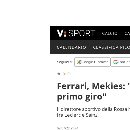
CALCIO
C
CALENDARIO
CLASSIFICA PILO
Seguici su:
Google Discover
Fonti pr
F1
Ferrari, Mekies: 
primo giro"
Il direttore sportivo della Rossa 
fra Leclerc e Sainz.
09/07/22 21:44