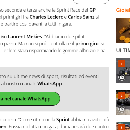
Gioie
so seconda e terza anche la Sprint Race del
GP
i primi giri fra
Charles Leclerc
e
Carlos Sainz
si
 partire così davanti a tutti in gara.
tivo
Laurent Mekies
: “Abbiamo due piloti
n passo. Ma non si può controllare il
primo giro
, si
ULTI
. Leclerc stava risparmiando le gomme all’inizio e ha
o su ultime news di sport, risultati ed eventi
ti al nostro canale
WhatsApp
ra nel canale WhatsApp
fiducioso: “Come ritmo nella
Sprint
abbiamo avuto più
pen
. Possiamo lottare in gara, domani sarà due contro