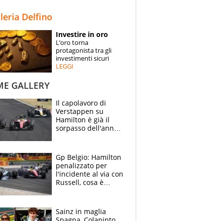
STORIE
lleria Delfino
SPECIALI
Investire in oro
L’oro torna
ESPERTI
protagonista tra gli
investimenti sicuri
LEGGI
CONTATTI
ME GALLERY
Il capolavoro di
Verstappen su
Hamilton è già il
sorpasso dell'anno:
che smacco Lewis,
come Abu Dhabi
2021
Gp Belgio: Hamilton
penalizzato per
l'incidente al via con
Russell, cosa è
successo. Mercedes
out, 5" a Lewis
Sainz in maglia
Spagna, Colapinto