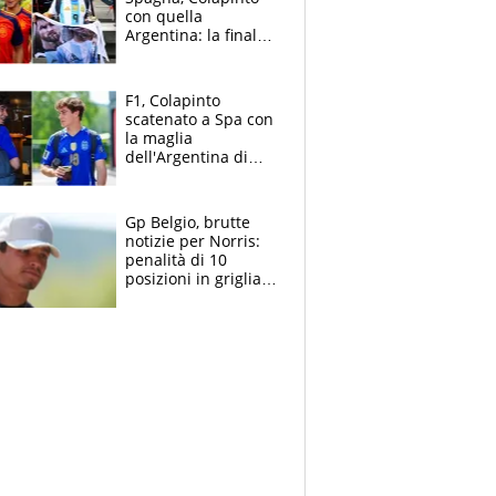
con quella
Argentina: la finale
Mondiale si gioca a
Spa e Alonso non
vede l'ora
F1, Colapinto
scatenato a Spa con
la maglia
dell'Argentina di
Messi punge la
Spagna: "Capiranno
le parolacce"
Gp Belgio, brutte
notizie per Norris:
penalità di 10
posizioni in griglia,
la scelta dolorosa
ma obbligata di
McLaren