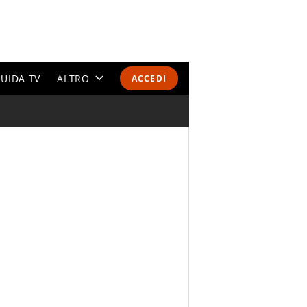
UIDA TV
ALTRO
ACCEDI
CALENDARI E CLASSIFICHE
ALTRI SPORT
MONDIALI 2026
OLIMPIADI
GOSSIP
LIFESTYLE