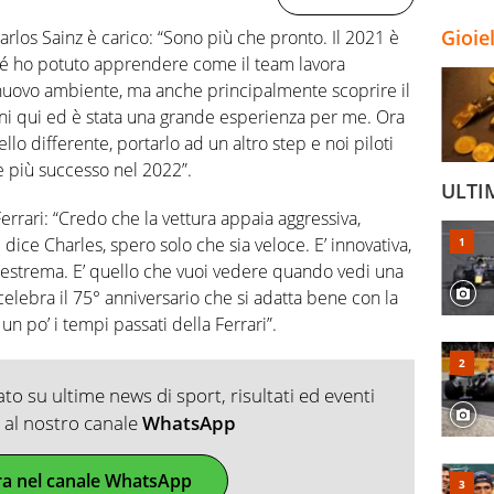
Gioie
Carlos Sainz è carico: “Sono più che pronto. Il 2021 è
é ho potuto apprendere come il team lavora
nuovo ambiente, ma anche principalmente scoprire il
ni qui ed è stata una grande esperienza per me. Ora
llo differente, portarlo ad un altro step e noi piloti
e più successo nel 2022”.
ULTI
Ferrari: “Credo che la vettura appaia aggressiva,
ice Charles, spero solo che sia veloce. E’ innovativa,
 estrema. E’ quello che vuoi vedere quando vedi una
elebra il 75° anniversario che si adatta bene con la
n po’ i tempi passati della Ferrari”.
o su ultime news di sport, risultati ed eventi
ti al nostro canale
WhatsApp
ra nel canale WhatsApp