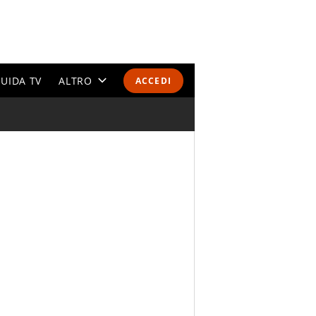
UIDA TV
ALTRO
ACCEDI
CALENDARI E CLASSIFICHE
ALTRI SPORT
MONDIALI 2026
OLIMPIADI
GOSSIP
LIFESTYLE