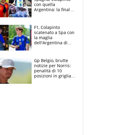
con quella
Argentina: la finale
Mondiale si gioca a
Spa e Alonso non
vede l'ora
F1, Colapinto
scatenato a Spa con
la maglia
dell'Argentina di
Messi punge la
Spagna: "Capiranno
le parolacce"
Gp Belgio, brutte
notizie per Norris:
penalità di 10
posizioni in griglia,
la scelta dolorosa
ma obbligata di
McLaren