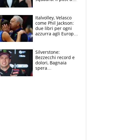
figlio di Amadeus e
Sanremo sullo
sfondo
Italvolley, Velasco
come Phil Jackson:
due libri per ogni
azzurra agli Europei.
Quello per Sylla è
“geniale”
Silverstone:
Bezzecchi record e
dolori, Bagnaia
spera
nell'antidolorifico,
Marquez si tira fuori
e vota Aprilia