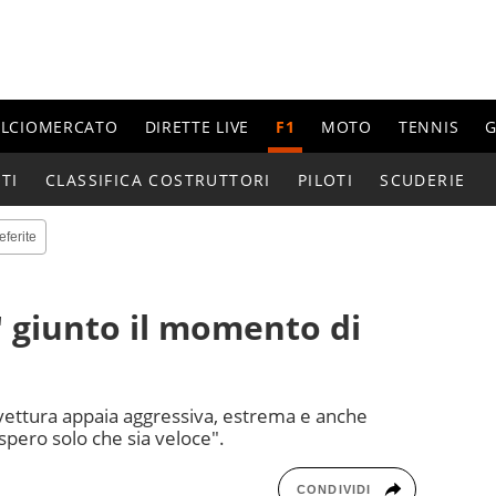
ALCIOMERCATO
DIRETTE LIVE
F1
MOTO
TENNIS
G
TI
CLASSIFICA COSTRUTTORI
PILOTI
SCUDERIE
eferite
E' giunto il momento di
a vettura appaia aggressiva, estrema e anche
spero solo che sia veloce".
CONDIVIDI