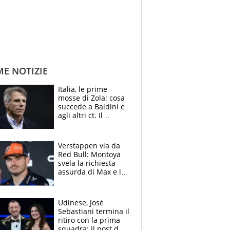
ME NOTIZIE
Italia, le prime
mosse di Zola: cosa
succede a Baldini e
agli altri ct. Il
Borussia tenta un
altro sgarbo agli
azzurri
Verstappen via da
Red Bull: Montoya
svela la richiesta
assurda di Max e lo
avverte: “Sicuro
Mercedes e
McLaren siano
Udinese, Josè
meglio?”
Sebastiani termina il
ritiro con la prima
squadra: il post del