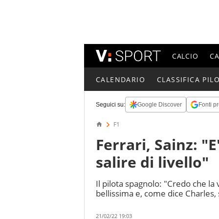
CALCIO
C
CALENDARIO
CLASSIFICA PILO
Seguici su:
Google Discover
Fonti pr
F1
Ferrari, Sainz: "
salire di livello"
Il pilota spagnolo: "Credo che l
bellissima e, come dice Charles, 
21/02/22 19:03