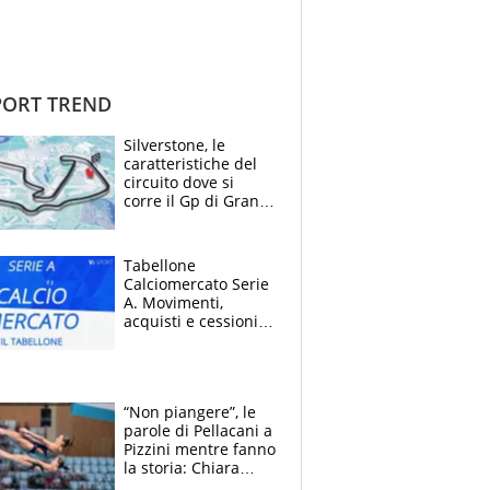
ORT TREND
Silverstone, le
caratteristiche del
circuito dove si
corre il Gp di Gran
Bretagna del
Motomondiale
Tabellone
Calciomercato Serie
A. Movimenti,
acquisti e cessioni:
estate 2026-27
“Non piangere”, le
parole di Pellacani a
Pizzini mentre fanno
la storia: Chiara
batte anche il