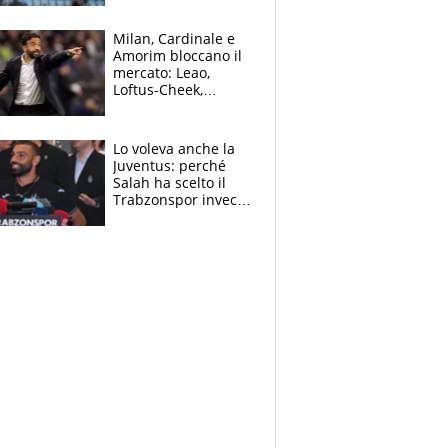
record di Ceccon
Milan, Cardinale e
Amorim bloccano il
mercato: Leao,
Loftus-Cheek,
Estupinian e
Gimenez in bilico,
Soulè e Osorio nel
Lo voleva anche la
mirino
Juventus: perché
Salah ha scelto il
Trabzonspor invece
di un top club