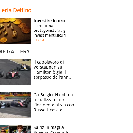
STORIE
lleria Delfino
SPECIALI
Investire in oro
L’oro torna
ESPERTI
protagonista tra gli
investimenti sicuri
LEGGI
CONTATTI
ME GALLERY
Il capolavoro di
Verstappen su
Hamilton è già il
sorpasso dell'anno:
che smacco Lewis,
come Abu Dhabi
2021
Gp Belgio: Hamilton
penalizzato per
l'incidente al via con
Russell, cosa è
successo. Mercedes
out, 5" a Lewis
Sainz in maglia
Spagna, Colapinto