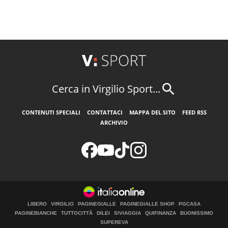
Cerca in Virgilio Sport...
CONTENUTI SPECIALI
CONTATTACI
MAPPA DEL SITO
FEED RSS
ARCHIVIO
LIBERO
VIRGILIO
PAGINEGIALLE
PAGINEGIALLE SHOP
PGCASA
PAGINEBIANCHE
TUTTOCITTÀ
DILEI
SIVIAGGIA
QUIFINANZA
BUONISSIMO
SUPEREVA