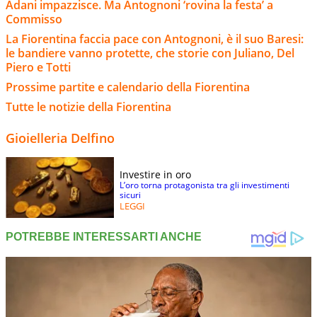
Adani impazzisce. Ma Antognoni ‘rovina la festa’ a
Commisso
La Fiorentina faccia pace con Antognoni, è il suo Baresi:
le bandiere vanno protette, che storie con Juliano, Del
Piero e Totti
Prossime partite e calendario della Fiorentina
Tutte le notizie della Fiorentina
Gioielleria Delfino
Investire in oro
L’oro torna protagonista tra gli investimenti
sicuri
LEGGI