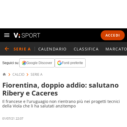
ACCEDI
SERIE A
CALENDARIO
CLASSIFICA
MARCATO
Seguici su:
Google Discover
Fonti preferite
CALCIO
SERIE A
Fiorentina, doppio addio: salutano
Ribery e Caceres
Il francese e l'uruguagio non rientrano più nei progetti tecnici
della Viola che li ha salutati anzitempo
01/07/21 22:07