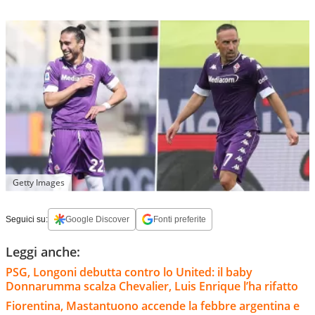
Getty Images
Seguici su:
Google Discover
Fonti preferite
Leggi anche:
PSG, Longoni debutta contro lo United: il baby
Donnarumma scalza Chevalier, Luis Enrique l’ha rifatto
Fiorentina, Mastantuono accende la febbre argentina e