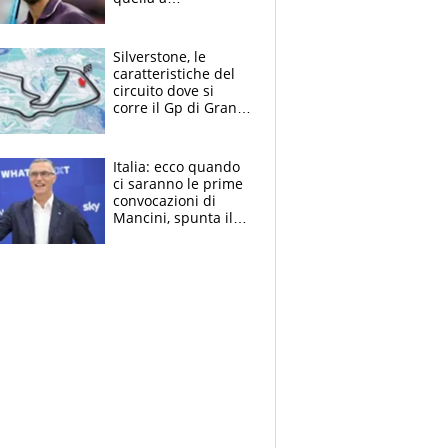
Washington: "Avrei
voluto spaccare
tutto"
Silverstone, le
caratteristiche del
circuito dove si
corre il Gp di Gran
Bretagna del
Motomondiale
Italia: ecco quando
ci saranno le prime
convocazioni di
Mancini, spunta il
nome di Bergomi