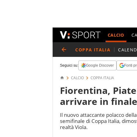
CALCIO
C
COPPA ITALIA
CALEND
Seguici su:
Google Discover
Fonti pr
CALCIO
COPPA ITALIA
Fiorentina, Piate
arrivare in final
Il nuovo attaccante polacco della
semifinale di Coppa Italia, dimos
realtà Viola.