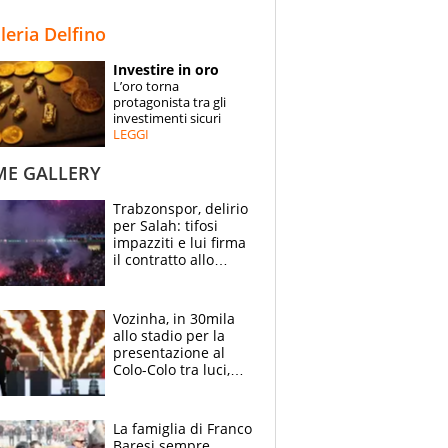
STORIE
lleria Delfino
SPECIALI
Investire in oro
L’oro torna
ESPERTI
protagonista tra gli
investimenti sicuri
LEGGI
CONTATTI
ME GALLERY
Trabzonspor, delirio
per Salah: tifosi
impazziti e lui firma
il contratto allo
stadio
Vozinha, in 30mila
allo stadio per la
presentazione al
Colo-Colo tra luci,
spettacolo, elicotteri
e paracadutisti
La famiglia di Franco
Baresi sempre