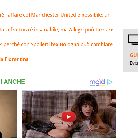
ché l'affare col Manchester United è possibile: un
lta la frattura è insanabile, ma Allegri può tornare
e: perché con Spalletti l’ex Bologna può cambiare
GUI
la Fiorentina
Even