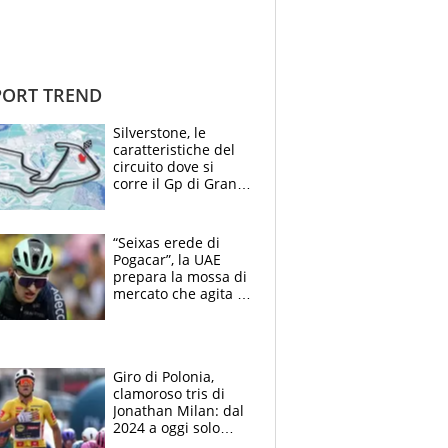
ORT TREND
Silverstone, le
caratteristiche del
circuito dove si
corre il Gp di Gran
Bretagna del
Motomondiale
“Seixas erede di
Pogacar”, la UAE
prepara la mossa di
mercato che agita la
Francia. Ciccone,
che beffa alla Vuelta
a Burgos
Giro di Polonia,
clamoroso tris di
Jonathan Milan: dal
2024 a oggi solo
Pogacar ha vinto più