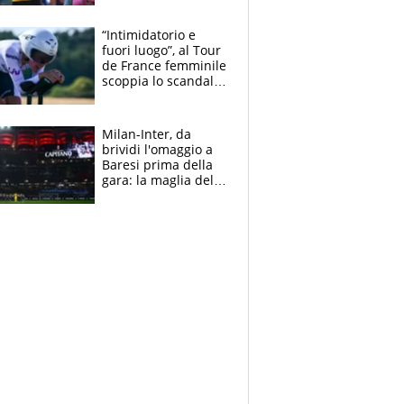
di lui. Bene Romele
e Skerl
“Intimidatorio e
fuori luogo”, al Tour
de France femminile
scoppia lo scandalo:
un uomo controlla i
reggiseni delle
atlete
Milan-Inter, da
brividi l'omaggio a
Baresi prima della
gara: la maglia del
capitano a
centrocampo