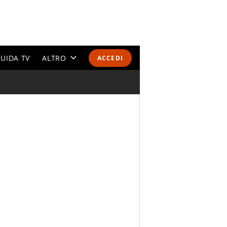
UIDA TV
ALTRO
ACCEDI
CALENDARI E CLASSIFICHE
ALTRI SPORT
MONDIALI 2026
OLIMPIADI
GOSSIP
LIFESTYLE