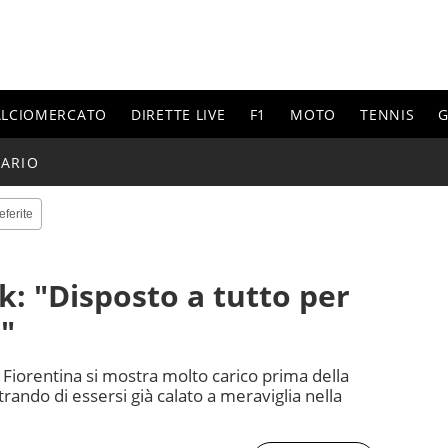
ALCIOMERCATO
DIRETTE LIVE
F1
MOTO
TENNIS
G
ARIO
eferite
k: "Disposto a tutto per
e"
 Fiorentina si mostra molto carico prima della
trando di essersi già calato a meraviglia nella