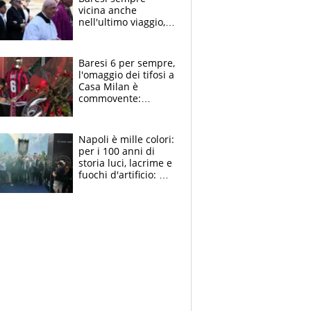
vicina anche
nell'ultimo viaggio,
la moglie Maura, i
figli e i suoi cari
circondati
Baresi 6 per sempre,
dall'affetto dei tifosi
l'omaggio dei tifosi a
Casa Milan è
commovente:
maglie, bandiere,
sciarpe, lacrime e
bigliettini
Napoli è mille colori:
per i 100 anni di
storia luci, lacrime e
fuochi d'artificio: De
Laurentiis salta al
coro anti-Juve