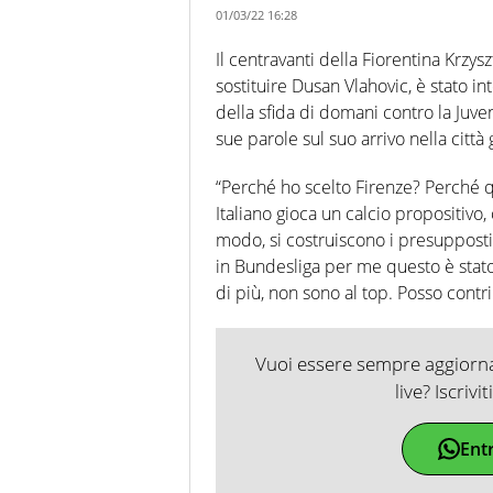
01/03/22 16:28
Il centravanti della Fiorentina Krzys
sostituire Dusan Vlahovic, è stato i
della sfida di domani contro la Juv
sue parole sul suo arrivo nella città g
“Perché ho scelto Firenze? Perché q
Italiano gioca un calcio propositivo,
modo, si costruiscono i presupposti
in Bundesliga per me questo è stat
di più, non sono al top. Posso contr
Vuoi essere sempre aggiornat
live? Iscrivi
Ent