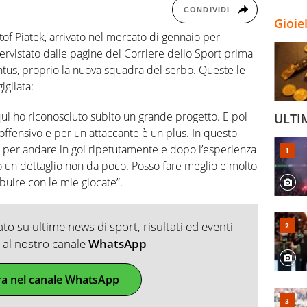
CONDIVIDI
Gioie
ztof Piatek, arrivato nel mercato di gennaio per
ntervistato dalle pagine del Corriere dello Sport prima
entus, proprio la nuova squadra del serbo. Queste le
igliata:
ui ho riconosciuto subito un grande progetto. E poi
ULTI
 offensivo e per un attaccante è un plus. In questo
 per andare in gol ripetutamente e dopo l’esperienza
o un dettaglio non da poco. Posso fare meglio e molto
ibuire con le mie giocate”.
o su ultime news di sport, risultati ed eventi
ti al nostro canale
WhatsApp
ra nel canale WhatsApp