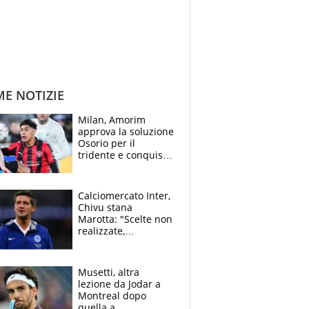
ME NOTIZIE
Milan, Amorim
approva la soluzione
Osorio per il
tridente e conquista
Jashari: la frecciata
dello svizzero all'ex
Allegri
Calciomercato Inter,
Chivu stana
Marotta: "Scelte non
realizzate,
dobbiamo
completare la
squadra"
Musetti, altra
lezione da Jodar a
Montreal dopo
quella a