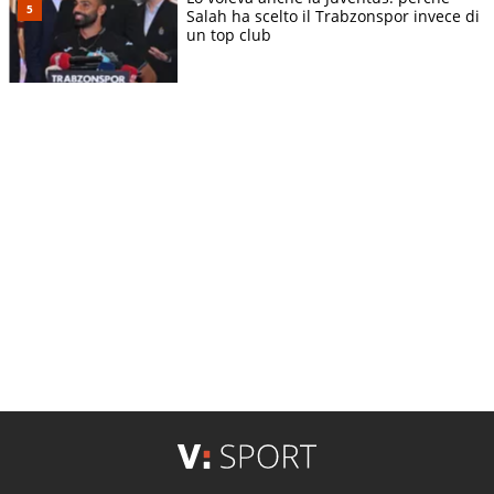
Salah ha scelto il Trabzonspor invece di
un top club