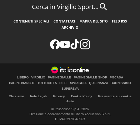
Cerca in Virgilio Sport...
CONTENUTI SPECIALI
CONTATTACI
MAPPA DEL SITO
FEED RSS
ARCHIVIO
LIBERO
VIRGILIO
PAGINEGIALLE
PAGINEGIALLE SHOP
PGCASA
PAGINEBIANCHE
TUTTOCITTÀ
DILEI
SIVIAGGIA
QUIFINANZA
BUONISSIMO
SUPEREVA
Chi siamo
Note Legali
Privacy
Cookie Policy
Preferenze sui cookie
Aiuto
© Italiaonline S.p.A. 2026
Direzione e coordinamento di Libero Acquisition S.á r.l.
P. IVA 03970540963