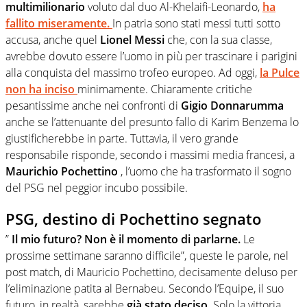
multimilionario
voluto dal duo Al-Khelaifi-Leonardo,
ha
fallito miseramente.
In patria sono stati messi tutti sotto
accusa, anche quel
Lionel Messi
che, con la sua classe,
avrebbe dovuto essere l’uomo in più per trascinare i parigini
alla conquista del massimo trofeo europeo. Ad oggi,
la Pulce
non ha inciso
minimamente. Chiaramente critiche
pesantissime anche nei confronti di
Gigio Donnarumma
anche se l’attenuante del presunto fallo di Karim Benzema lo
giustificherebbe in parte. Tuttavia, il vero grande
responsabile risponde, secondo i massimi media francesi, a
Maurichio Pochettino
, l’uomo che ha trasformato il sogno
del PSG nel peggior incubo possibile.
PSG, destino di Pochettino segnato
”
Il mio futuro? Non è il momento di parlarne.
Le
prossime settimane saranno difficile”, queste le parole, nel
post match, di Mauricio Pochettino, decisamente deluso per
l’eliminazione patita al Bernabeu. Secondo l’Equipe, il suo
futuro, in realtà, sarebbe
già stato deciso.
Solo la vittoria