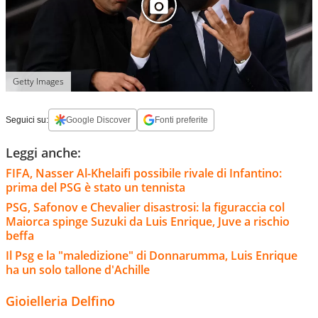
Getty Images
Seguici su:
Google Discover
Fonti preferite
Leggi anche:
FIFA, Nasser Al-Khelaifi possibile rivale di Infantino:
prima del PSG è stato un tennista
PSG, Safonov e Chevalier disastrosi: la figuraccia col
Maiorca spinge Suzuki da Luis Enrique, Juve a rischio
beffa
Il Psg e la "maledizione" di Donnarumma, Luis Enrique
ha un solo tallone d'Achille
Gioielleria Delfino