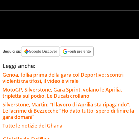
Seguici su:
Google Discover
Fonti preferite
Leggi anche:
Genoa, follia prima della gara col Deportivo: scontri
violenti tra tifosi, il video è virale
MotoGP, Silverstone, Gara Sprint: volano le Aprilia,
tripletta sul podio. Le Ducati crollano
Silverstone, Martin: "Il lavoro di Aprilia sta ripagando".
Le lacrime di Bezzecchi: "Ho dato tutto, spero di finire la
gara domani"
Tutte le notizie del Ghana