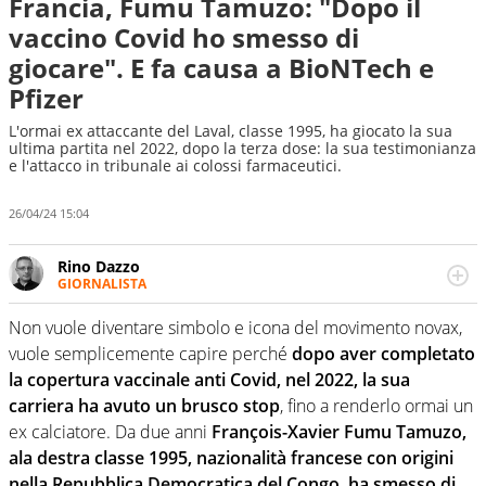
Francia, Fumu Tamuzo: "Dopo il
vaccino Covid ho smesso di
giocare". E fa causa a BioNTech e
Pfizer
L'ormai ex attaccante del Laval, classe 1995, ha giocato la sua
ultima partita nel 2022, dopo la terza dose: la sua testimonianza
e l'attacco in tribunale ai colossi farmaceutici.
26/04/24 15:04
Rino Dazzo
GIORNALISTA
Se mai ci fosse modo di traslare il glossario del calcio in
una nicchia di esperti, lui ne farebbe parte. Non si perde
Non vuole diventare simbolo e icona del movimento novax,
una svista arbitrale né gli umori social del mondo delle
vuole semplicemente capire perché
dopo aver completato
curve
la copertura vaccinale anti Covid, nel 2022, la sua
carriera ha avuto un brusco stop
, fino a renderlo ormai un
ex calciatore. Da due anni
François-Xavier Fumu Tamuzo,
ala destra classe 1995, nazionalità francese con origini
nella Repubblica Democratica del Congo, ha smesso di