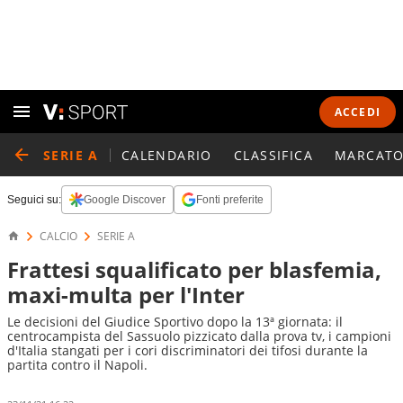
ACCEDI
SERIE A
CALENDARIO
CLASSIFICA
MARCATO
Seguici su:
Google Discover
Fonti preferite
CALCIO
SERIE A
Frattesi squalificato per blasfemia,
maxi-multa per l'Inter
Le decisioni del Giudice Sportivo dopo la 13ª giornata: il
centrocampista del Sassuolo pizzicato dalla prova tv, i campioni
d'Italia stangati per i cori discriminatori dei tifosi durante la
partita contro il Napoli.