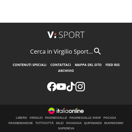
Cerca in Virgilio Sport...
CONTENUTI SPECIALI
CONTATTACI
MAPPA DEL SITO
FEED RSS
ARCHIVIO
LIBERO
VIRGILIO
PAGINEGIALLE
PAGINEGIALLE SHOP
PGCASA
PAGINEBIANCHE
TUTTOCITTÀ
DILEI
SIVIAGGIA
QUIFINANZA
BUONISSIMO
SUPEREVA