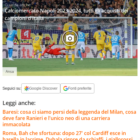
Calciomercato Napoli 2023-2024, tutti gli acquisti dei
campioni d'Italia
Ansa
Seguici su:
Google Discover
Fonti preferite
Leggi anche:
Baresi: cosa ci siamo persi della leggenda del Milan, cosa
deve fare Ranieri e l'unico neo di una carriera
immacolata
Roma, Bah che sfortuna: dopo 27' col Cardiff esce in
barella in lacrime, Dybala rigore da schiaffi, i giallorossi