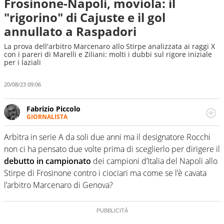
Frosinone-Napoli, moviola: il
"rigorino" di Cajuste e il gol
annullato a Raspadori
La prova dell'arbitro Marcenaro allo Stirpe analizzata ai raggi X
con i pareri di Marelli e Ziliani: molti i dubbi sul rigore iniziale
per i laziali
20/08/23 09:06
Fabrizio Piccolo
GIORNALISTA
Nella sua carriera ha seguito numerose manifestazioni
sportive e collaborato con agenzie e testate. Esperienza,
Arbitra in serie A da soli due anni ma il designatore Rocchi
competenza, conoscenza e memoria storica. Si occupa
non ci ha pensato due volte prima di sceglierlo per dirigere il
prevalentemente di calcio
debutto in campionato
dei campioni d’Italia del Napoli allo
Stirpe di Frosinone contro i ciociari ma come se l’è cavata
l’arbitro Marcenaro di Genova?