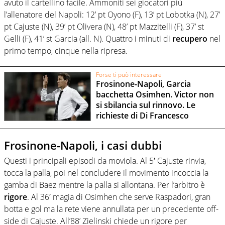
avuto il cartellino facile. Ammoniti sei giocatori più
l’allenatore del Napoli: 12’ pt Oyono (F), 13’ pt Lobotka (N), 27’
pt Cajuste (N), 39’ pt Olivera (N), 48’ pt Mazzitelli (F), 37’ st
Gelli (F), 41’ st Garcia (all. N). Quattro i minuti di
recupero
nel
primo tempo, cinque nella ripresa.
Forse ti può interessare
Frosinone-Napoli, Garcia
bacchetta Osimhen. Victor non
si sbilancia sul rinnovo. Le
richieste di Di Francesco
Frosinone-Napoli, i casi dubbi
Questi i principali episodi da moviola. Al 5′ Cajuste rinvia,
tocca la palla, poi nel concludere il movimento incoccia la
gamba di Baez mentre la palla si allontana. Per l’arbitro è
rigore
. Al 36′ magia di Osimhen che serve Raspadori, gran
botta e gol ma la rete viene annullata per un precedente off-
side di Cajuste. All’88’ Zielinski chiede un rigore per