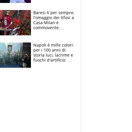
la moglie Maura, i
figli e i suoi cari
circondati
Baresi 6 per sempre,
dall'affetto dei tifosi
l'omaggio dei tifosi a
Casa Milan è
commovente:
maglie, bandiere,
sciarpe, lacrime e
bigliettini
Napoli è mille colori:
per i 100 anni di
storia luci, lacrime e
fuochi d'artificio: De
Laurentiis salta al
coro anti-Juve