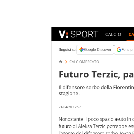
CALCIO
C
Seguici su:
Google Discover
Fonti pr
CALCIOMERCATO
Futuro Terzic, pa
Il difensore serbo della Fiorenti
stagione.
21/04/20 17:57
Nonostante il poco spazio avuto in q
futuro di Aleksa Terzic potrebbe es
l’agente del difensore serbo, Jovan Br