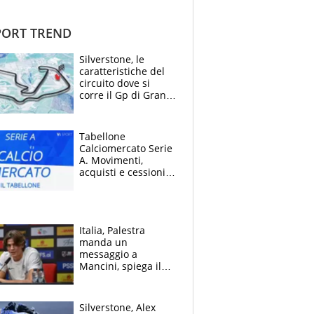
ORT TREND
Silverstone, le
caratteristiche del
circuito dove si
corre il Gp di Gran
Bretagna del
Motomondiale
Tabellone
Calciomercato Serie
A. Movimenti,
acquisti e cessioni:
estate 2026-27
Italia, Palestra
manda un
messaggio a
Mancini, spiega il
motivo del no
all’Inter e lancia
l'alleanza con
Silverstone, Alex
Donnarumma