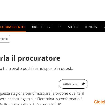
ALCIOMERCATO
DIRETTE LIVE
F1
MOTO
TENNIS
G
eferite
rla il procuratore
na ha trovato pochissimo spazio in questa
CONDIVIDI
uesta stagione per dimostrare le proprie qualità, il
sere ancora legato alla Fiorentina. A confermarlo è
Gioie
stina, interpellato da ‘Firenzeviola.it’.