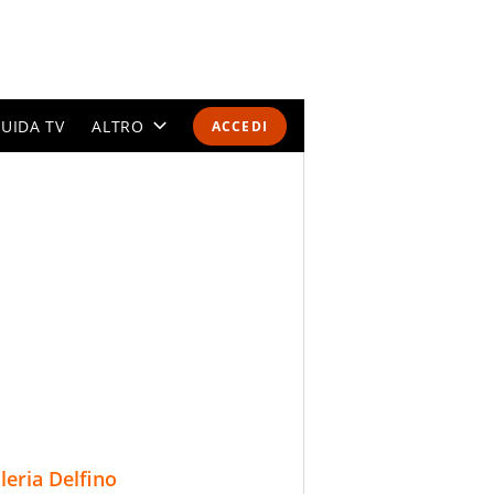
UIDA TV
ALTRO
ACCEDI
CALENDARI E CLASSIFICHE
ALTRI SPORT
MONDIALI 2026
OLIMPIADI
GOSSIP
LIFESTYLE
lleria Delfino