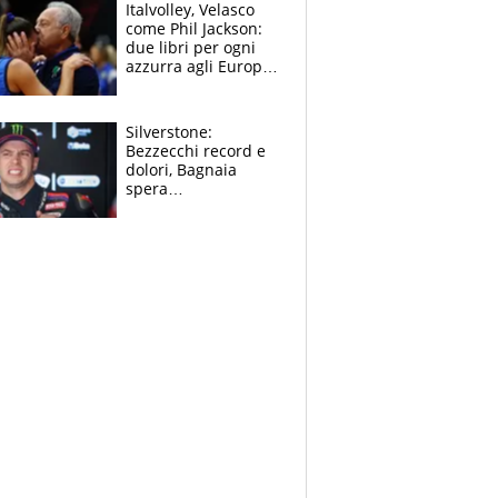
sfondo
Italvolley, Velasco
come Phil Jackson:
due libri per ogni
azzurra agli Europei.
Quello per Sylla è
“geniale”
Silverstone:
Bezzecchi record e
dolori, Bagnaia
spera
nell'antidolorifico,
Marquez si tira fuori
e vota Aprilia