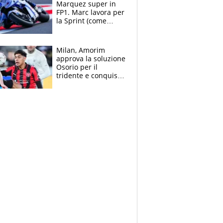
Marquez super in
FP1. Marc lavora per
la Sprint (come
Martin), bene
Bezzecchi
Milan, Amorim
approva la soluzione
Osorio per il
tridente e conquista
Jashari: la frecciata
dello svizzero all'ex
Allegri