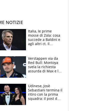
ME NOTIZIE
Italia, le prime
mosse di Zola: cosa
succede a Baldini e
agli altri ct. Il
Borussia tenta un
altro sgarbo agli
azzurri
Verstappen via da
Red Bull: Montoya
svela la richiesta
assurda di Max e lo
avverte: “Sicuro
Mercedes e
McLaren siano
Udinese, Josè
meglio?”
Sebastiani termina il
ritiro con la prima
squadra: il post del
figlio di Amadeus e
Sanremo sullo