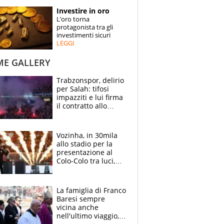
STORIE
Investire in oro
L’oro torna
SPECIALI
protagonista tra gli
investimenti sicuri
LEGGI
ESPERTI
ME GALLERY
CONTATTI
Trabzonspor, delirio
per Salah: tifosi
impazziti e lui firma
il contratto allo
stadio
Vozinha, in 30mila
allo stadio per la
presentazione al
Colo-Colo tra luci,
spettacolo, elicotteri
e paracadutisti
La famiglia di Franco
Baresi sempre
vicina anche
nell'ultimo viaggio,