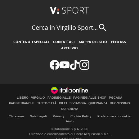
Cerca in Virgilio Sport...
CONTENUTI SPECIALI
CONTATTACI
MAPPA DEL SITO
FEED RSS
ARCHIVIO
LIBERO
VIRGILIO
PAGINEGIALLE
PAGINEGIALLE SHOP
PGCASA
PAGINEBIANCHE
TUTTOCITTÀ
DILEI
SIVIAGGIA
QUIFINANZA
BUONISSIMO
SUPEREVA
Chi siamo
Note Legali
Privacy
Cookie Policy
Preferenze sui cookie
Aiuto
© Italiaonline S.p.A. 2026
Direzione e coordinamento di Libero Acquisition S.á r.l.
P. IVA 03970540963