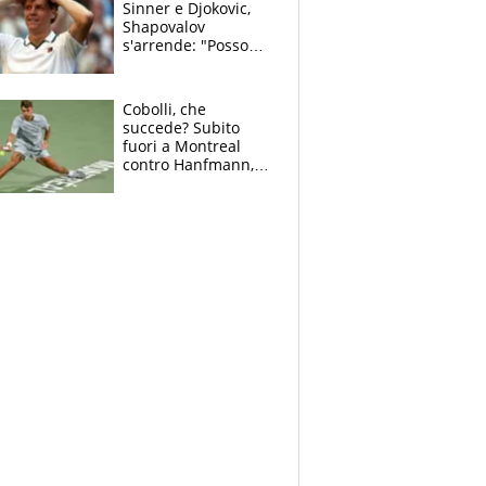
Sinner e Djokovic,
Shapovalov
s'arrende: "Posso
battere tutti tranne
Jannik e Alcaraz"
Cobolli, che
succede? Subito
fuori a Montreal
contro Hanfmann,
per Flavio è tutta
colpa della tosse