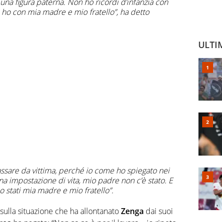
 una figura paterna. Non ho ricordi d’infanzia con
li ho con mia madre e mio fratello”, ha detto
ULTI
assare da vittima, perché io come ho spiegato nei
a impostazione di vita, mio padre non c’è stato. E
no stati mia madre e mio fratello”.
 sulla situazione che ha allontanato
Zenga
dai suoi