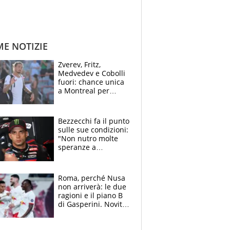
ME NOTIZIE
Zverev, Fritz,
Medvedev e Cobolli
fuori: chance unica
a Montreal per
Musetti, Jodar e
Fonseca. Sascha
attacca le palline
Bezzecchi fa il punto
sulle sue condizioni:
"Non nutro molte
speranze a
Silverstone". Ma
promette battaglia
da Aragon
Roma, perché Nusa
non arriverà: le due
ragioni e il piano B
di Gasperini. Novità
su Pellegrini e
Cacciamani