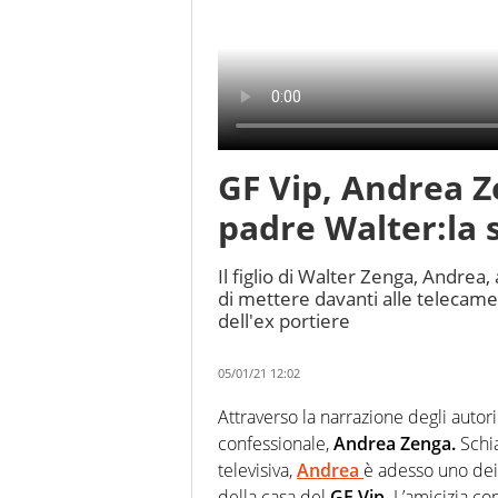
GF Vip, Andrea Z
padre Walter:la 
Il figlio di Walter Zenga, Andrea,
di mettere davanti alle telecamere
dell'ex portiere
05/01/21 12:02
Attraverso la narrazione degli auto
confessionale,
Andrea Zenga.
Schi
televisiva,
Andrea
è adesso uno dei 
della casa del
GF Vip
. L’amicizia c