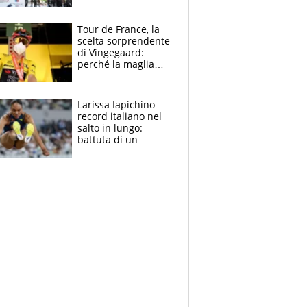
rito della Norvegia
di Haaland e
compagni
Tour de France, la
scelta sorprendente
di Vingegaard:
perché la maglia
gialla indossa la
mascherina, il
rischio da evitare
Larissa Iapichino
record italiano nel
salto in lungo:
battuta di un
centimetro mamma
Fiona May