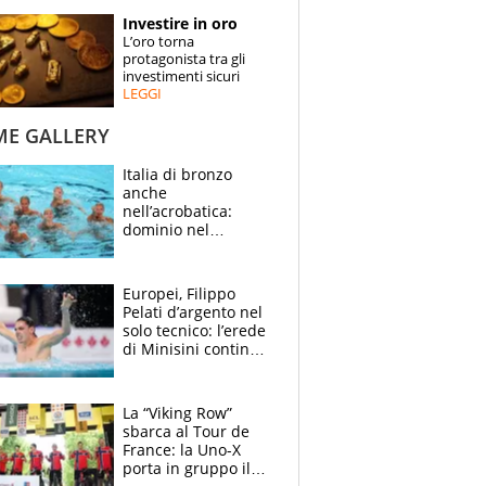
STORIE
Investire in oro
L’oro torna
SPECIALI
protagonista tra gli
investimenti sicuri
LEGGI
ESPERTI
ME GALLERY
CONTATTI
Italia di bronzo
anche
nell’acrobatica:
dominio nel
medagliere, ora
tocca a Ceccon, Curti
e compagni
Europei, Filippo
continuare
Pelati d’argento nel
solo tecnico: l’erede
di Minisini continua
a stupire, Los
Angeles è già nel
mirino
La “Viking Row”
sbarca al Tour de
France: la Uno-X
porta in gruppo il