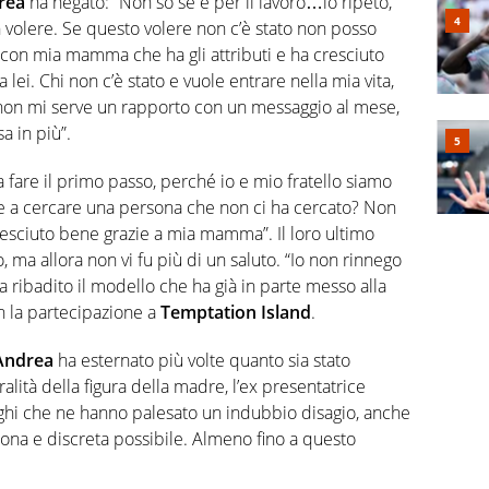
rea
ha negato: “Non so se è per il lavoro…io ripeto,
volere. Se questo volere non c’è stato non posso
 con mia mamma che ha gli attributi e ha cresciuto
 lei. Chi non c’è stato e vuole entrare nella mia vita,
 non mi serve un rapporto con un messaggio al mese,
a in più”.
fare il primo passo, perché io e mio fratello siamo
e a cercare una persona che non ci ha cercato? Non
resciuto bene grazie a mia mamma”. Il loro ultimo
o, ma allora non vi fu più di un saluto. “Io non rinnego
a ribadito il modello che ha già in parte messo alla
on la partecipazione a
Temptation Island
.
Andrea
ha esternato più volte quanto sia stato
ralità della figura della madre, l’ex presentatrice
oghi che ne hanno palesato un indubbio disagio, anche
ona e discreta possibile. Almeno fino a questo