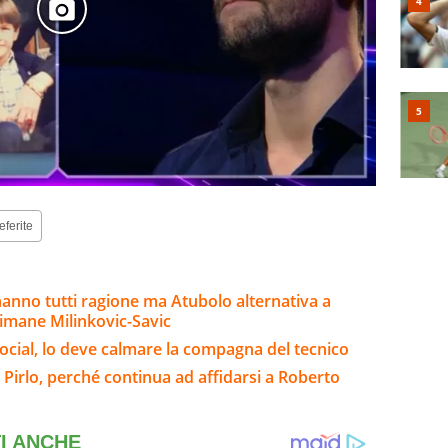
eferite
 hanno tutti ragione ma Atubolo alternativa a
rimane Milinkovic-Savic
sui social, lo deve calmare la compagna del tecnico
 Pirlo, perché continua ad affidarsi a Roberto