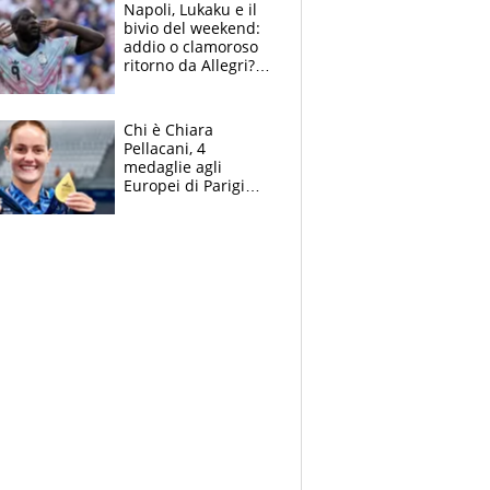
Napoli, Lukaku e il
bivio del weekend:
addio o clamoroso
ritorno da Allegri?
Gli scenari
Chi è Chiara
Pellacani, 4
medaglie agli
Europei di Parigi
2026, papà
Giampaolo
giornalista, mamma
insegnante e il
fratello calciatore