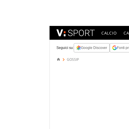
CALCIO
C
Seguici su:
Google Discover
Fonti pr
GOSSIP