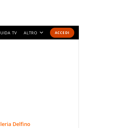
UIDA TV
ALTRO
ACCEDI
CALENDARI E CLASSIFICHE
ALTRI SPORT
MONDIALI 2026
OLIMPIADI
GOSSIP
LIFESTYLE
lleria Delfino