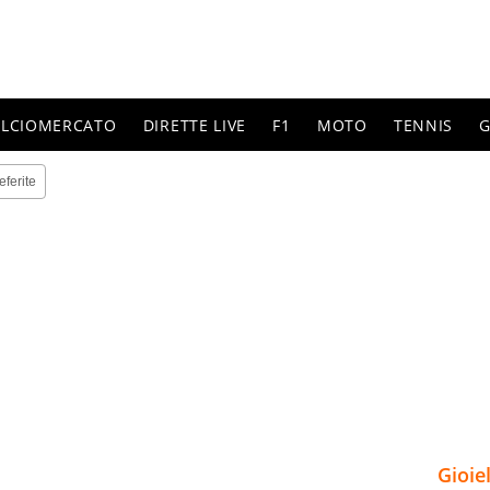
ALCIOMERCATO
DIRETTE LIVE
F1
MOTO
TENNIS
G
eferite
Gioie