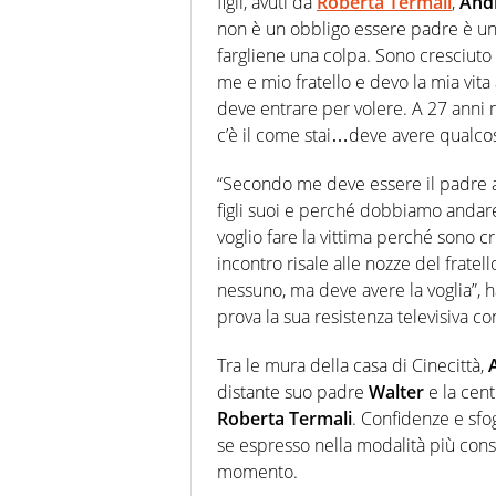
figli, avuti da
Roberta Termali
,
And
non è un obbligo essere padre è un 
fargliene una colpa. Sono cresciuto
me e mio fratello e devo la mia vita a
deve entrare per volere. A 27 anni
c’è il come stai…deve avere qualcos
“Secondo me deve essere il padre a 
figli suoi e perché dobbiamo andar
voglio fare la vittima perché sono c
incontro risale alle nozze del fratell
nessuno, ma deve avere la voglia”, h
prova la sua resistenza televisiva c
Tra le mura della casa di Cinecittà,
distante suo padre
Walter
e la cent
Roberta Termali
. Confidenze e sf
se espresso nella modalità più cons
momento.