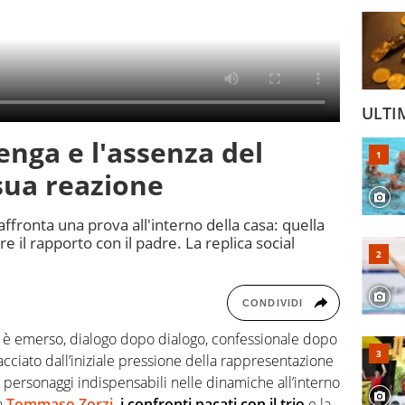
ULTI
enga e l'assenza del
sua reazione
 affronta una prova all'interno della casa: quella
 il rapporto con il padre. La replica social
CONDIVIDI
ri è emerso, dialogo dopo dialogo, confessionale dopo
acciato dall’iniziale pressione della rappresentazione
personaggi indispensabili nelle dinamiche all’interno
on
Tommaso Zorzi
, i confronti pacati con il trio
e la