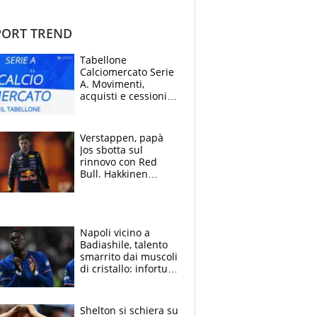
ORT TREND
Tabellone
Calciomercato Serie
A. Movimenti,
acquisti e cessioni:
estate 2026-27
Verstappen, papà
Jos sbotta sul
rinnovo con Red
Bull. Hakkinen
avverte McLaren:
“Prendere Max
sarebbe un rischio”
Napoli vicino a
Badiashile, talento
smarrito dai muscoli
di cristallo: infortuni
a raffica negli ultimi
3 anni
Shelton si schiera su