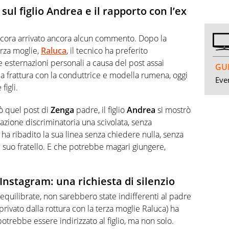
 sul figlio Andrea e il rapporto con l’ex
cora arrivato ancora alcun commento. Dopo la
erza moglie,
Raluca
, il tecnico ha preferito
ternazioni personali a causa del post assai
GUI
la frattura con la conduttrice e modella rumena, oggi
Even
figli.
ò quel post di
Zenga
padre, il figlio
Andrea
si mostrò
nazione discriminatoria una scivolata, senza
ha ribadito la sua linea senza chiedere nulla, senza
 suo fratello. E che potrebbe magari giungere,
 Instagram: una richiesta di silenzio
equilibrate, non sarebbero state indifferenti al padre
 privato dalla rottura con la terza moglie Raluca) ha
otrebbe essere indirizzato al figlio, ma non solo.