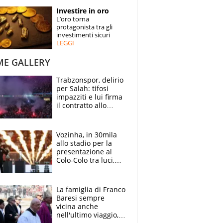
STORIE
Investire in oro
L’oro torna
SPECIALI
protagonista tra gli
investimenti sicuri
LEGGI
ESPERTI
ME GALLERY
CONTATTI
Trabzonspor, delirio
per Salah: tifosi
impazziti e lui firma
il contratto allo
stadio
Vozinha, in 30mila
allo stadio per la
presentazione al
Colo-Colo tra luci,
spettacolo, elicotteri
e paracadutisti
La famiglia di Franco
Baresi sempre
vicina anche
nell'ultimo viaggio,