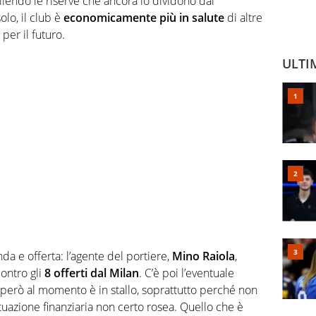
gliendo le riserve che ancora lo dividono dal
lo, il club è
economicamente più in salute
di altre
per il futuro.
ULTI
a e offerta: l’agente del portiere,
Mino Raiola
,
contro gli
8 offerti dal Milan
. C’è poi l’eventuale
 però al momento è in stallo, soprattutto perché non
uazione finanziaria non certo rosea. Quello che è