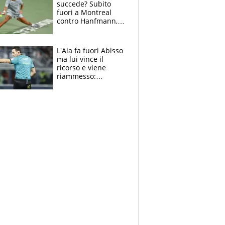
succede? Subito
fuori a Montreal
contro Hanfmann,
per Flavio è tutta
colpa della tosse
L'Aia fa fuori Abisso
ma lui vince il
ricorso e viene
riammesso:
continua momento
nero per gli arbitri