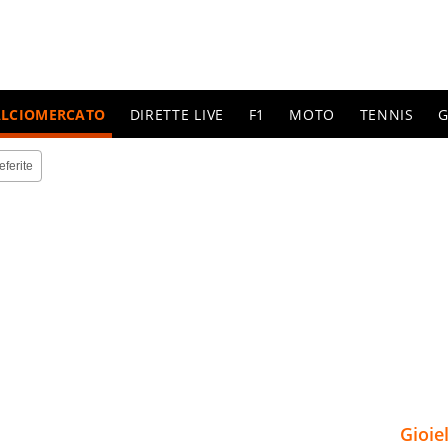
ALCIOMERCATO
DIRETTE LIVE
F1
MOTO
TENNIS
G
eferite
Gioie