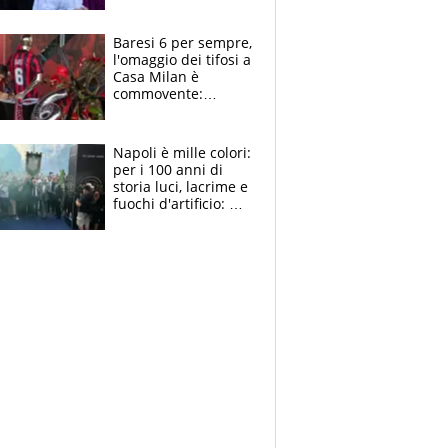
la moglie Maura, i
figli e i suoi cari
circondati
Baresi 6 per sempre,
dall'affetto dei tifosi
l'omaggio dei tifosi a
Casa Milan è
commovente:
maglie, bandiere,
sciarpe, lacrime e
bigliettini
Napoli è mille colori:
per i 100 anni di
storia luci, lacrime e
fuochi d'artificio: De
Laurentiis salta al
coro anti-Juve