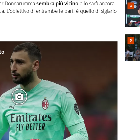
e per Donnarumma
sembra più vicino
e lo sarà ancora
. L’obiettivo di entrambe le parti è quello di siglarlo
to