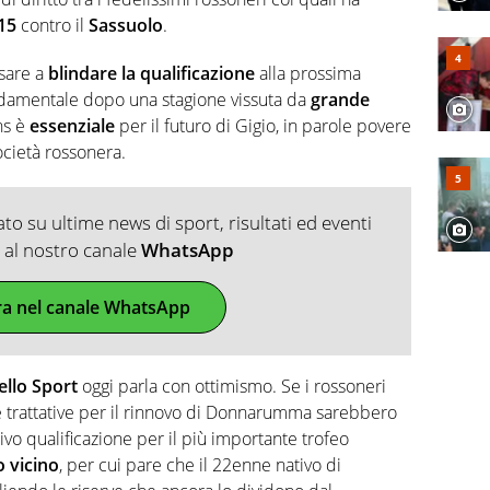
15
contro il
Sassuolo
.
nsare a
blindare la qualificazione
alla prossima
ndamentale dopo una stagione vissuta da
grande
ns è
essenziale
per il futuro di Gigio, in parole povere
ocietà rossonera.
o su ultime news di sport, risultati ed eventi
ti al nostro canale
WhatsApp
ra nel canale WhatsApp
ello Sport
oggi parla con ottimismo. Se i rossoneri
 trattative per il rinnovo di Donnarumma sarebbero
ttivo qualificazione per il più importante trofeo
 vicino
, per cui pare che il 22enne nativo di