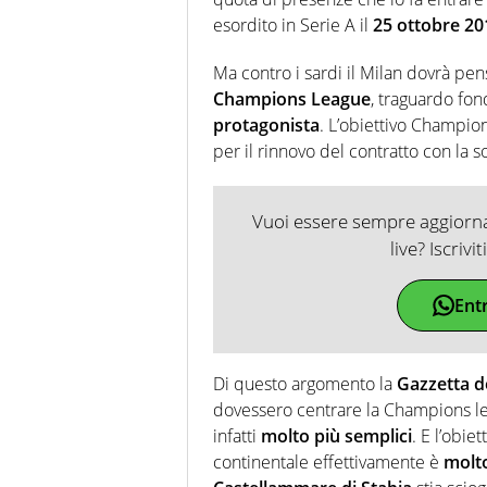
esordito in Serie A il
25 ottobre 20
Ma contro i sardi il Milan dovrà pe
Champions League
, traguardo fo
protagonista
. L’obiettivo Champio
per il rinnovo del contratto con la s
Vuoi essere sempre aggiornat
live? Iscrivi
Ent
Di questo argomento la
Gazzetta d
dovessero centrare la Champions le
infatti
molto più semplici
. E l’obie
continentale effettivamente è
molto