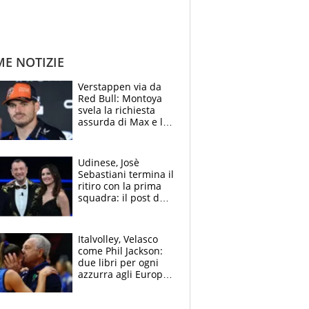
ME NOTIZIE
Verstappen via da
Red Bull: Montoya
svela la richiesta
assurda di Max e lo
avverte: “Sicuro
Mercedes e
McLaren siano
Udinese, Josè
meglio?”
Sebastiani termina il
ritiro con la prima
squadra: il post del
figlio di Amadeus e
Sanremo sullo
sfondo
Italvolley, Velasco
come Phil Jackson:
due libri per ogni
azzurra agli Europei.
Quello per Sylla è
“geniale”