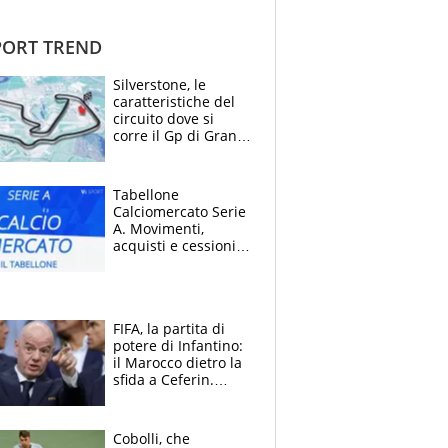
ORT TREND
Silverstone, le
caratteristiche del
circuito dove si
corre il Gp di Gran
Bretagna del
Motomondiale
Tabellone
Calciomercato Serie
A. Movimenti,
acquisti e cessioni:
estate 2026-27
FIFA, la partita di
potere di Infantino:
il Marocco dietro la
sfida a Ceferin.
Scontro sul
Mondiale a 64
squadre, l’ira di Figo
Cobolli, che