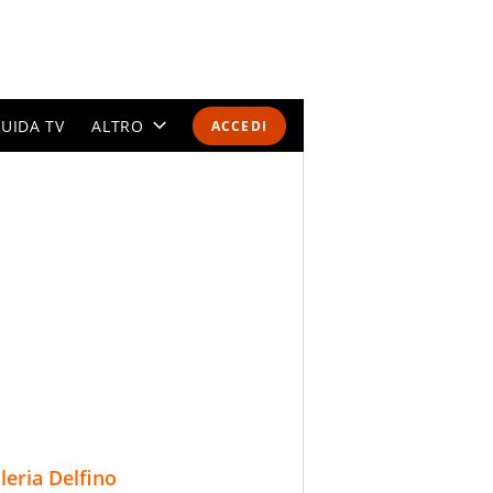
UIDA TV
ALTRO
ACCEDI
CALENDARI E CLASSIFICHE
ALTRI SPORT
MONDIALI 2026
OLIMPIADI
GOSSIP
LIFESTYLE
lleria Delfino