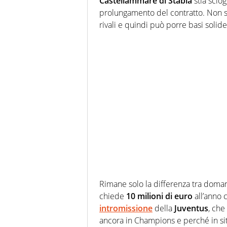
Castellammare di Stabia
stia scio
prolungamento del contratto. Non so
rivali e quindi può porre basi solide 
Rimane solo la differenza tra domand
chiede
10 milioni di euro
all’anno 
intromissione
della
Juventus
, che
ancora in Champions e perché in sit