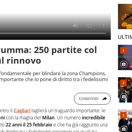
ULTI
umma: 250 partite col
ul rinnovo
ita fondamentale per blindare la zona Champions,
portante che lo pone di diritto tra i fedelissimi
CONDIVIDI
ntro il
Cagliari
taglierà un traguardo importante: le
oni
con la maglia del
Milan
. Un numero
incredibile
ito
22 anni il 25 febbraio
e che ha già raggiunto una
i diritto tra i fedelissimi rossoneri coi quali ha