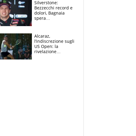
Silverstone:
Bezzecchi record e
dolori, Bagnaia
spera
nell'antidolorifico,
Marquez si tira fuori
e vota Aprilia
Alcaraz,
l’indiscrezione sugli
US Open: la
rivelazione
dell’amico
giornalista e il piano
B. Rune verso la
rinuncia