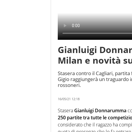
Gianluigi Donnar
Milan e novità s
Stasera contro il Cagliari, part
Gigio raggiungerà un traguardo im
rossoneri.
16/05/21 12:18
Stasera
Gianluigi Donnarumma
co
250 partite tra tutte le competizi
considerato che il ragazzo ha comp
quota di presenze che lo fa entrare d