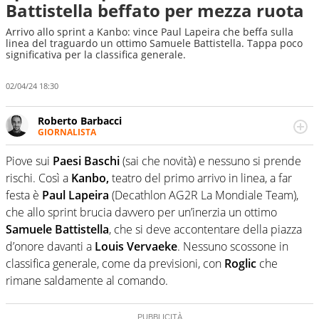
Battistella beffato per mezza ruota
Arrivo allo sprint a Kanbo: vince Paul Lapeira che beffa sulla
linea del traguardo un ottimo Samuele Battistella. Tappa poco
significativa per la classifica generale.
02/04/24 18:30
Roberto Barbacci
GIORNALISTA
Giornalista (pubblicista) sportivo a tutto campo, è il
tuttologo di Virgilio Sport. Provate a chiedergli di boxe, di
Piove sui
Paesi Baschi
(sai che novità) e nessuno si prende
scherma, di volley o di curling: ve ne farà innamorare
rischi. Così a
Kanbo,
teatro del primo arrivo in linea, a far
festa è
Paul Lapeira
(Decathlon AG2R La Mondiale Team),
che allo sprint brucia davvero per un’inerzia un ottimo
Samuele Battistella
, che si deve accontentare della piazza
d’onore davanti a
Louis Vervaeke
. Nessuno scossone in
classifica generale, come da previsioni, con
Roglic
che
rimane saldamente al comando.