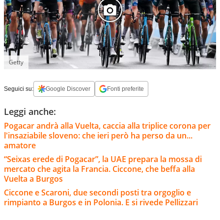
Getty
Seguici su:
Google Discover
Fonti preferite
Leggi anche:
Pogacar andrà alla Vuelta, caccia alla triplice corona per
l'insaziabile sloveno: che ieri però ha perso da un...
amatore
“Seixas erede di Pogacar”, la UAE prepara la mossa di
mercato che agita la Francia. Ciccone, che beffa alla
Vuelta a Burgos
Ciccone e Scaroni, due secondi posti tra orgoglio e
rimpianto a Burgos e in Polonia. E si rivede Pellizzari