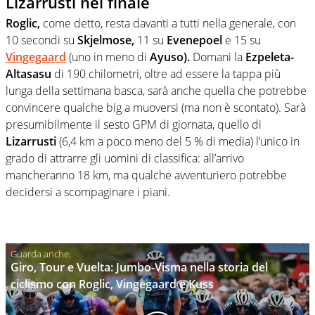
Lizarrusti nel finale
Roglic,
come detto, resta davanti a tutti nella generale, con
10 secondi su
Skjelmose,
11 su
Evenepoel
e 15 su
Vingegaard
(uno in meno di
Ayuso).
Domani la
Ezpeleta-
Altasasu
di 190 chilometri, oltre ad essere la tappa più
lunga della settimana basca, sarà anche quella che potrebbe
convincere qualche big a muoversi (ma non è scontato). Sarà
presumibilmente il sesto GPM di giornata, quello di
Lizarrusti
(6,4 km a poco meno del 5 % di media) l’unico in
grado di attrarre gli uomini di classifica: all’arrivo
mancheranno 18 km, ma qualche avventuriero potrebbe
decidersi a scompaginare i piani.
Giro, Tour e Vuelta: Jumbo-Visma nella storia del
ciclismo con Roglic, Vingegaard e Kuss