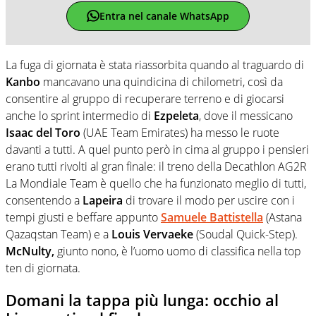
Entra nel canale WhatsApp
La fuga di giornata è stata riassorbita quando al traguardo di
Kanbo
mancavano una quindicina di chilometri, così da
consentire al gruppo di recuperare terreno e di giocarsi
anche lo sprint intermedio di
Ezpeleta
, dove il messicano
Isaac del Toro
(UAE Team Emirates) ha messo le ruote
davanti a tutti. A quel punto però in cima al gruppo i pensieri
erano tutti rivolti al gran finale: il treno della Decathlon AG2R
La Mondiale Team è quello che ha funzionato meglio di tutti,
consentendo a
Lapeira
di trovare il modo per uscire con i
tempi giusti e beffare appunto
Samuele Battistella
(Astana
Qazaqstan Team) e a
Louis Vervaeke
(Soudal Quick-Step).
McNulty,
giunto nono, è l’uomo uomo di classifica nella top
ten di giornata.
Domani la tappa più lunga: occhio al