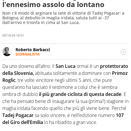
l'ennesimo assolo da lontano
Non c'è modo di arginare la sete di vittorie di Tadej Pogacar: a
Bologna, al debutto in maglia iridata, saluta tutti ai -37
dall'arrivo e trionfa in cima al San Luca.
05/10/24 16:51
Roberto Barbacci
GIORNALISTA
Giornalista (pubblicista) sportivo a tutto campo, è il
tuttologo di Virgilio Sport. Provate a chiedergli di boxe, di
Da uno sloveno all’altro: il
San Luca
ormai è un
protettorato
scherma, di volley o di curling: ve ne farà innamorare
della Slovenia,
abituata solitamente a dominare con
Primoz
Roglic
, tre volte vincitore negli ultimi 5 anni, che pure
quest’anno ha lasciato il testimone a colui che è sembra
ombra di dubbio
il più grande ciclista di questa decade
. E
che ha pensato bene di inaugurare la sua (prima?) stagione in
maglia iridata facendo quello che più gli viene bene. Perché
Tadej Pogacar
sa solo vincere, e nell’edizione numero
107
del Giro dell’Emilia
lo ha ribadito a gran voce.