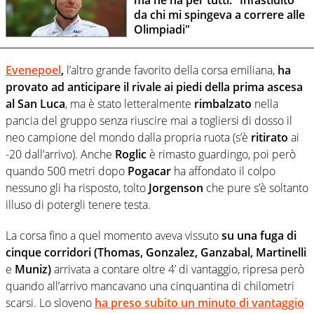
ma ne ha per tutti: "Infastidito
da chi mi spingeva a correre alle
Olimpiadi"
Evenepoel
,
l’altro grande favorito della corsa emiliana,
ha
provato ad anticipare il rivale ai piedi della prima ascesa
al San Luca
, ma è stato letteralmente
rimbalzato
nella
pancia del gruppo senza riuscire mai a togliersi di dosso il
neo campione del mondo dalla propria ruota (s’è
ritirato
ai
-20 dall’arrivo). Anche
Roglic
è rimasto guardingo, poi però
quando 500 metri dopo
Pogacar
ha affondato il colpo
nessuno gli ha risposto, tolto
Jorgenson
che pure s’è soltanto
illuso di potergli tenere testa.
La corsa fino a quel momento aveva vissuto
su una fuga di
cinque corridori (Thomas, Gonzalez, Ganzabal, Martinelli
e
Muniz)
arrivata a contare oltre 4’ di vantaggio, ripresa però
quando all’arrivo mancavano una cinquantina di chilometri
scarsi. Lo sloveno
ha preso subito un minuto di vantaggio