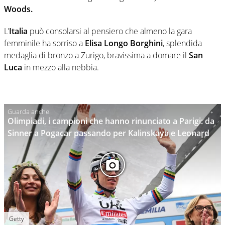
Woods.
L’
Italia
può consolarsi al pensiero che almeno la gara
femminile ha sorriso a
Elisa Longo Borghini
, splendida
medaglia di bronzo a Zurigo, bravissima a domare il
San
Luca
in mezzo alla nebbia.
Olimpiadi, i campioni che hanno rinunciato a Parigi: da
Sinner a Pogacar passando per Kalinskaya e Leonard
Getty