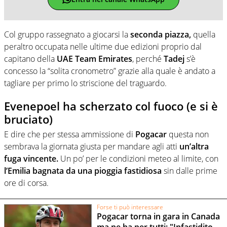
Col gruppo rassegnato a giocarsi la
seconda piazza,
quella
peraltro occupata nelle ultime due edizioni proprio dal
capitano della
UAE Team Emirates
, perché
Tadej
s’è
concesso la “solita cronometro” grazie alla quale è andato a
tagliare per primo lo striscione del traguardo.
Evenepoel ha scherzato col fuoco (e si è
bruciato)
E dire che per stessa ammissione di
Pogacar
questa non
sembrava la giornata giusta per mandare agli atti
un’altra
fuga vincente.
Un po’ per le condizioni meteo al limite, con
l’Emilia bagnata da una pioggia fastidiosa
sin dalle prime
ore di corsa.
Forse ti può interessare
Pogacar torna in gara in Canada