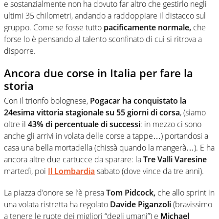
e sostanzialmente non ha dovuto far altro che gestirlo negli
ultimi 35 chilometri, andando a raddoppiare il distacco sul
gruppo. Come se fosse tutto
pacificamente normale,
che
forse lo è pensando al talento sconfinato di cui si ritrova a
disporre.
Ancora due corse in Italia per fare la
storia
Con il trionfo bolognese,
Pogacar
ha conquistato la
24esima vittoria stagionale su 55 giorni di corsa
, (siamo
oltre il
43% di percentuale di successi
: in mezzo ci sono
anche gli arrivi in volata delle corse a tappe…) portandosi a
casa una bella mortadella (chissà quando la mangerà…). E ha
ancora altre due cartucce da sparare: la
Tre Valli Varesine
martedì, poi
Il Lombardia
sabato (dove vince da tre anni).
La piazza d’onore se l’è presa
Tom Pidcock,
che allo sprint in
una volata ristretta ha regolato
Davide
Piganzoli
(bravissimo
a tenere le ruote dei migliori “degli umani”) e
Michael