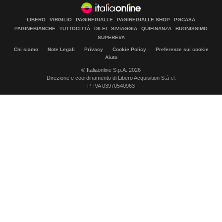
LIBERO
VIRGILIO
PAGINEGIALLE
PAGINEGIALLE SHOP
PGCASA
PAGINEBIANCHE
TUTTOCITTÀ
DILEI
SIVIAGGIA
QUIFINANZA
BUONISSIMO
SUPEREVA
Chi siamo
Note Legali
Privacy
Cookie Policy
Preferenze sui cookie
Aiuto
© Italiaonline S.p.A. 2026
Direzione e coordinamento di Libero Acquisition S.á r.l.
P. IVA 03970540963