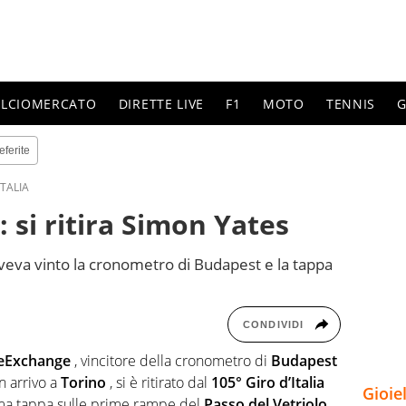
ALCIOMERCATO
DIRETTE LIVE
F1
MOTO
TENNIS
G
eferite
ITALIA
: si ritira Simon Yates
 aveva vinto la cronometro di Budapest e la tappa
CONDIVIDI
eExchange
, vincitore della cronometro di
Budapest
n arrivo a
Torino
, si è ritirato dal
105° Giro d’Italia
Gioie
sima tappa sulle prime rampe del
Passo del Vetriolo
.