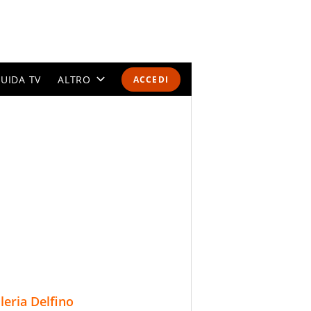
UIDA TV
ALTRO
ACCEDI
CALENDARI E CLASSIFICHE
ALTRI SPORT
MONDIALI 2026
OLIMPIADI
GOSSIP
LIFESTYLE
lleria Delfino