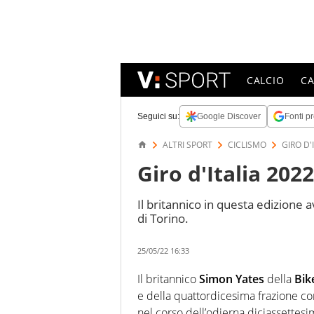
CALCIO
C
Seguici su:
Google Discover
Fonti pr
ALTRI SPORT
CICLISMO
GIRO D'
Giro d'Italia 2022
Il britannico in questa edizione
di Torino.
25/05/22 16:33
Il britannico
Simon Yates
della
Bik
e della quattordicesima frazione co
nel corso dell’odierna diciassette