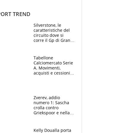
ORT TREND
Silverstone, le
caratteristiche del
circuito dove si
corre il Gp di Gran
Bretagna del
Motomondiale
Tabellone
Calciomercato Serie
A. Movimenti,
acquisti e cessioni:
estate 2026-27
Zverev, addio
numero 1: Sascha
crolla contro
Griekspoor e nella
sfida a due con
Sinner si conferma
terzo. Quanti malori
Kelly Doualla porta
a Montreal