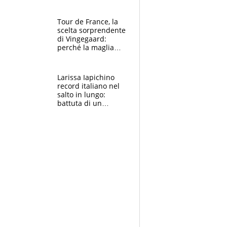
rito della Norvegia
di Haaland e
compagni
Tour de France, la
scelta sorprendente
di Vingegaard:
perché la maglia
gialla indossa la
mascherina, il
rischio da evitare
Larissa Iapichino
record italiano nel
salto in lungo:
battuta di un
centimetro mamma
Fiona May