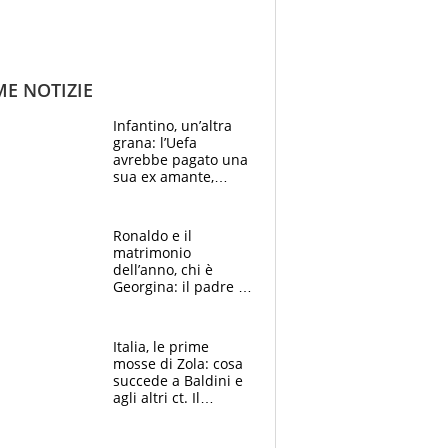
ME NOTIZIE
Infantino, un’altra
grana: l’Uefa
avrebbe pagato una
sua ex amante,
scoppia lo scandalo
Ronaldo e il
matrimonio
dell’anno, chi è
Georgina: il padre in
galera, l’incontro da
Gucci e il boom
social
Italia, le prime
mosse di Zola: cosa
succede a Baldini e
agli altri ct. Il
Borussia tenta un
altro sgarbo agli