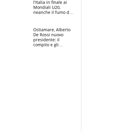
l'Italia in finale ai
Mondiali U20,
neanche il fumo di
un incendio la frena
sui 100 metri
Ostiamare, Alberto
De Rossi nuovo
presidente: il
compito e gli
obiettivi ricevuti dal
figlio Daniele