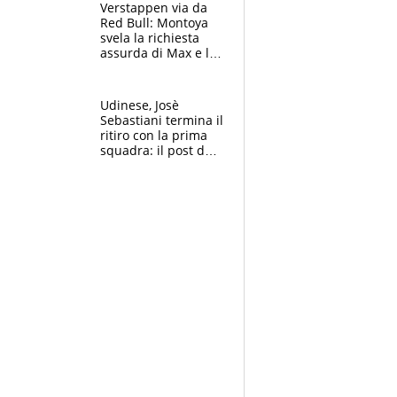
azzurri
Verstappen via da
Red Bull: Montoya
svela la richiesta
assurda di Max e lo
avverte: “Sicuro
Mercedes e
McLaren siano
Udinese, Josè
meglio?”
Sebastiani termina il
ritiro con la prima
squadra: il post del
figlio di Amadeus e
Sanremo sullo
sfondo