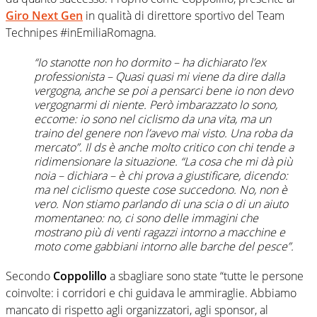
Giro Next Gen
in qualità di direttore sportivo del Team
Technipes #inEmiliaRomagna.
“Io stanotte non ho dormito – ha dichiarato l’ex
professionista – Quasi quasi mi viene da dire dalla
vergogna, anche se poi a pensarci bene io non devo
vergognarmi di niente. Però imbarazzato lo sono,
eccome: io sono nel ciclismo da una vita, ma un
traino del genere non l’avevo mai visto. Una roba da
mercato”. Il ds è anche molto critico con chi tende a
ridimensionare la situazione. “La cosa che mi dà più
noia – dichiara – è chi prova a giustificare, dicendo:
ma nel ciclismo queste cose succedono. No, non è
vero. Non stiamo parlando di una scia o di un aiuto
momentaneo: no, ci sono delle immagini che
mostrano più di venti ragazzi intorno a macchine e
moto come gabbiani intorno alle barche del pesce”.
Secondo
Coppolillo
a sbagliare sono state “tutte le persone
coinvolte: i corridori e chi guidava le ammiraglie. Abbiamo
mancato di rispetto agli organizzatori, agli sponsor, al