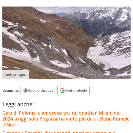
Gettyimages
Seguici su:
Google Discover
Fonti preferite
Leggi anche:
Giro di Polonia, clamoroso tris di Jonathan Milan: dal
2024 a oggi solo Pogacar ha vinto più di lui. Bene Romele
e Skerl
Ciccone e Scaroni, due secondi posti tra orgoglio e