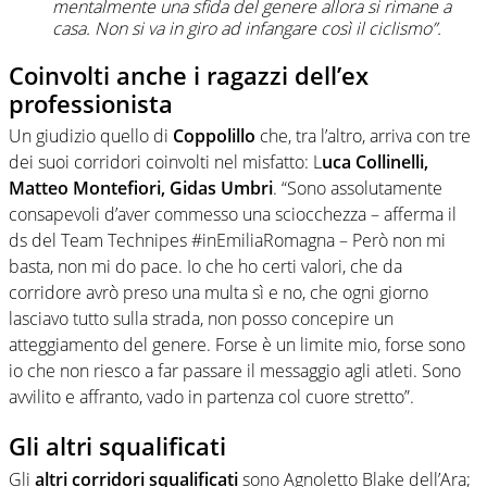
mentalmente una sfida del genere allora si rimane a
casa. Non si va in giro ad infangare così il ciclismo”.
Coinvolti anche i ragazzi dell’ex
professionista
Un giudizio quello di
Coppolillo
che, tra l’altro, arriva con tre
dei suoi corridori coinvolti nel misfatto: L
uca Collinelli,
Matteo Montefiori, Gidas Umbri
. “Sono assolutamente
consapevoli d’aver commesso una sciocchezza – afferma il
ds del Team Technipes #inEmiliaRomagna – Però non mi
basta, non mi do pace. Io che ho certi valori, che da
corridore avrò preso una multa sì e no, che ogni giorno
lasciavo tutto sulla strada, non posso concepire un
atteggiamento del genere. Forse è un limite mio, forse sono
io che non riesco a far passare il messaggio agli atleti. Sono
avvilito e affranto, vado in partenza col cuore stretto”.
Gli altri squalificati
Gli
altri corridori squalificati
sono Agnoletto Blake dell’Ara;