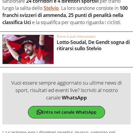
sanzionare
24 corridori e 4 direttori sportivi
per traino
lungo la salita dello
Stelvio
. La loro sanzione consiste in
100
franchi svizzeri di ammenda, 25 punti di penalità nella
classifica Uci
e la squalifica per quanto riguarda i ciclisti.
Forse ti può interessare
Lotto-Soudal, De Gendt sogna di
ritirarsi sullo Stelvio
Vuoi essere sempre aggiornato su ultime news di
sport, risultati ed eventi live? Iscriviti al nostro
canale
WhatsApp
Entra nel canale WhatsApp
La sanzione per i direttori sportivi, invece, consiste nel