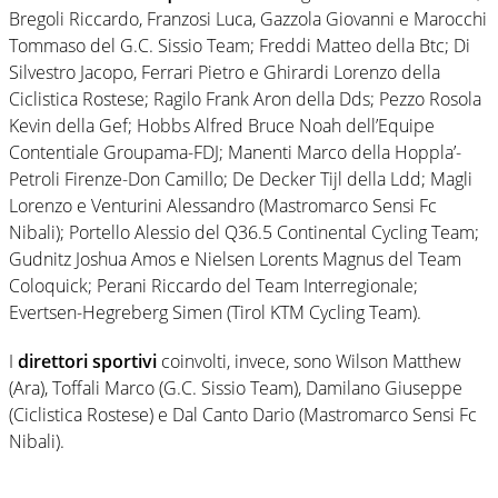
Bregoli Riccardo, Franzosi Luca, Gazzola Giovanni e Marocchi
Tommaso del G.C. Sissio Team; Freddi Matteo della Btc; Di
Silvestro Jacopo, Ferrari Pietro e Ghirardi Lorenzo della
Ciclistica Rostese; Ragilo Frank Aron della Dds; Pezzo Rosola
Kevin della Gef; Hobbs Alfred Bruce Noah dell’Equipe
Contentiale Groupama-FDJ; Manenti Marco della Hoppla’-
Petroli Firenze-Don Camillo; De Decker Tijl della Ldd; Magli
Lorenzo e Venturini Alessandro (Mastromarco Sensi Fc
Nibali); Portello Alessio del Q36.5 Continental Cycling Team;
Gudnitz Joshua Amos e Nielsen Lorents Magnus del Team
Coloquick; Perani Riccardo del Team Interregionale;
Evertsen-Hegreberg Simen (Tirol KTM Cycling Team).
I
direttori sportivi
coinvolti, invece, sono Wilson Matthew
(Ara), Toffali Marco (G.C. Sissio Team), Damilano Giuseppe
(Ciclistica Rostese) e Dal Canto Dario (Mastromarco Sensi Fc
Nibali).