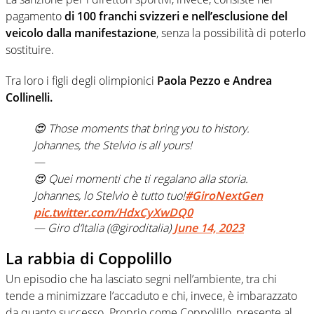
pagamento
di 100 franchi svizzeri e nell’esclusione del
veicolo dalla manifestazione
, senza la possibilità di poterlo
sostituire.
Tra loro i figli degli olimpionici
Paola Pezzo e Andrea
Collinelli.
😍 Those moments that bring you to history.
Johannes, the Stelvio is all yours!
—
😍 Quei momenti che ti regalano alla storia.
Johannes, lo Stelvio è tutto tuo!
#GiroNextGen
pic.twitter.com/HdxCyXwDQ0
— Giro d’Italia (@giroditalia)
June 14, 2023
La rabbia di Coppolillo
Un episodio che ha lasciato segni nell’ambiente, tra chi
tende a minimizzare l’accaduto e chi, invece, è imbarazzato
da quanto successo. Proprio come Coppolillo, presente al