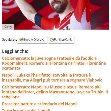
Getty
Seguici su:
Google Discover
Fonti preferite
Leggi anche:
Calciomercato: la Juve sogna Frattesi e dà l’addio a
Koopmeiners, Romero si allontana dall’Inter, Fiorentina
scatenata
Napoli, Lukaku l’ha rifatto: stavolta la frattura è
insanabile, ma Allegri può tornare a sognare Vlahovic
Calciomercato: Napoli su Musso e Jesus, Romero più
lontano dall’Inter, delirio Mastantuono, Juve su Trubin. Il
tabellone
Prossime partite e calendario del Napoli
Tutte le notizie del Napoli