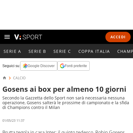
ACCEDI
SERIE A
SERIE B
SERIE C
COPPA ITALIA
CHAMP
Seguici su:
Google Discover
Fonti preferite
CALCIO
Gosens ai box per almeno 10 giorni
Secondo la Gazzetta dello Sport non sarà necessaria nessuna
operazione, Gosens salterà le prossime di campionato e la sfida
di Champions contro il Milan
01/05/23 11:37
Brutta tegola in casa Inter: il quinto tedesco, Robin Gosens,