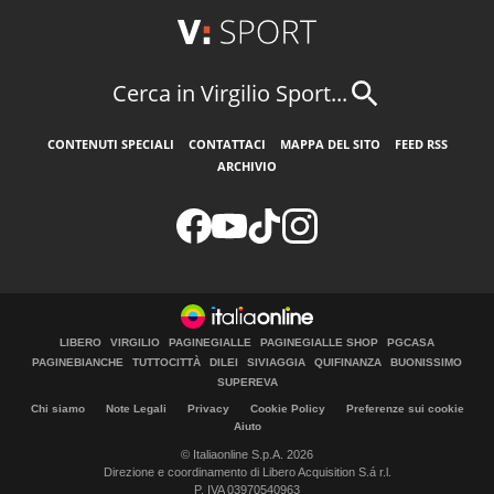
Cerca in Virgilio Sport...
CONTENUTI SPECIALI
CONTATTACI
MAPPA DEL SITO
FEED RSS
ARCHIVIO
LIBERO
VIRGILIO
PAGINEGIALLE
PAGINEGIALLE SHOP
PGCASA
PAGINEBIANCHE
TUTTOCITTÀ
DILEI
SIVIAGGIA
QUIFINANZA
BUONISSIMO
SUPEREVA
Chi siamo
Note Legali
Privacy
Cookie Policy
Preferenze sui cookie
Aiuto
© Italiaonline S.p.A. 2026
Direzione e coordinamento di Libero Acquisition S.á r.l.
P. IVA 03970540963