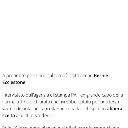
A prendere posizione sul tema è stato anche
Bernie
Ecclestone
.
Intervistato dall’agenzia di stampa PA, l’ex grande capo della
Formula 1 ha dichiarato che avrebbe optato per una terza
via: né disputa, né cancellazione coatta del Gp, bensì
libera
scelta
a piloti e scuderie.
“Alle 15 avrei detto ai team e ai piloti: ‘sta piovendo, siamo