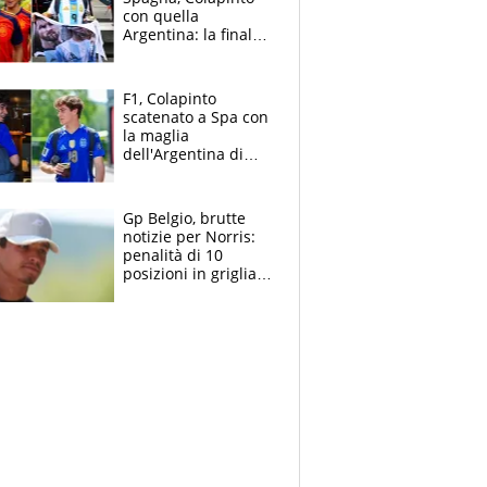
con quella
Argentina: la finale
Mondiale si gioca a
Spa e Alonso non
vede l'ora
F1, Colapinto
scatenato a Spa con
la maglia
dell'Argentina di
Messi punge la
Spagna: "Capiranno
le parolacce"
Gp Belgio, brutte
notizie per Norris:
penalità di 10
posizioni in griglia,
la scelta dolorosa
ma obbligata di
McLaren