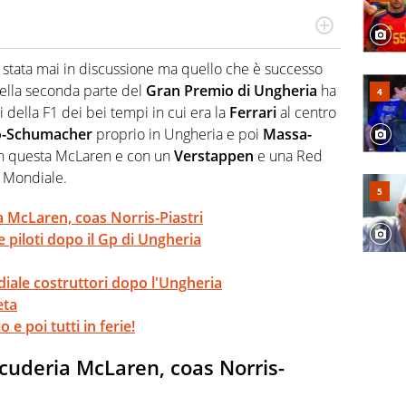
do si accendono i motori, lui sgasa, impenna, derapa. E
podio
stata mai in discussione ma quello che è successo
ella seconda parte del
Gran Premio di Ungheria
ha
 della F1 dei bei tempi in cui era la
Ferrari
al centro
o-Schumacher
proprio in Ungheria e poi
Massa-
on questa McLaren e con un
Verstappen
e una Red
il Mondiale.
a McLaren, coas Norris-Piastri
e piloti dopo il Gp di Ungheria
diale costruttori dopo l'Ungheria
eta
 e poi tutti in ferie!
scuderia McLaren, coas Norris-