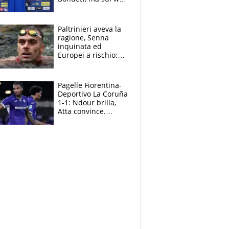
infuria la polemica
Paltrinieri aveva la
ragione, Senna
inquinata ed
Europei a rischio:
allenamenti fermi,
cosa succede
adesso
Pagelle Fiorentina-
Deportivo La Coruña
1-1: Ndour brilla,
Atta convince.
Pongracic rovina
tutto nel finale