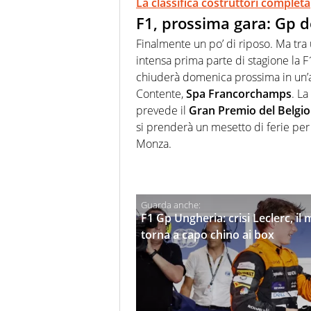
La classifica costruttori completa
F1, prossima gara: Gp del
Finalmente un po’ di riposo. Ma tra
intensa prima parte di stagione la F1
chiuderà domenica prossima in un’al
Contente,
Spa Francorchamps
. L
prevede il
Gran Premio del Belgio
si prenderà un mesetto di ferie per
Monza.
F1 Gp Ungheria: crisi Leclerc, il
torna a capo chino ai box