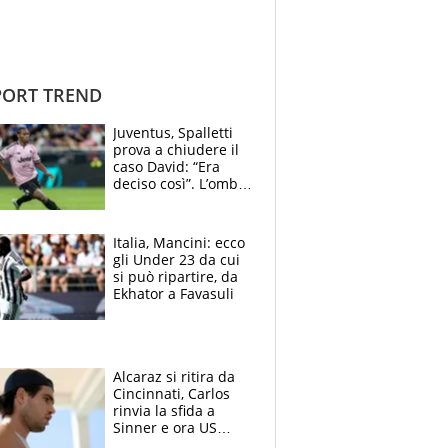
ORT TREND
Juventus, Spalletti
prova a chiudere il
caso David: “Era
deciso così”. L’ombra
di Zirkzee e la
sentenza dei tifosi
Italia, Mancini: ecco
gli Under 23 da cui
si può ripartire, da
Ekhator a Favasuli
Alcaraz si ritira da
Cincinnati, Carlos
rinvia la sfida a
Sinner e ora US
Open di nuovo a