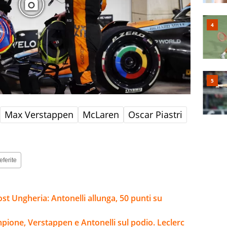
Max Verstappen
McLaren
Oscar Piastri
eferite
post Ungheria: Antonelli allunga, 50 punti su
pione, Verstappen e Antonelli sul podio. Leclerc