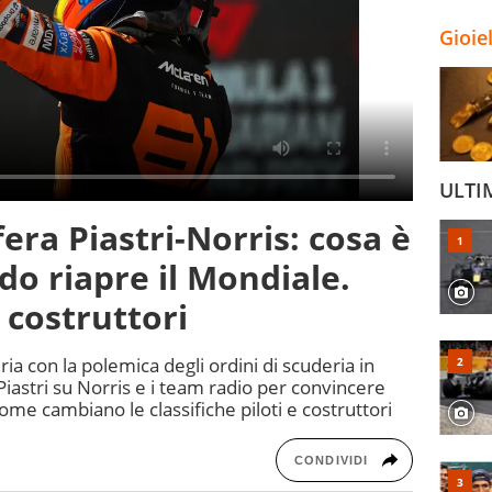
Gioie
ULTI
era Piastri-Norris: cosa è
o riapre il Mondiale.
e costruttori
a con la polemica degli ordini di scuderia in
Piastri su Norris e i team radio per convincere
Come cambiano le classifiche piloti e costruttori
CONDIVIDI