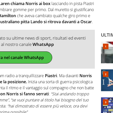
aren chiama Norris ai box
lasciando in pista Piastri
ambiare gomme per primo. Dal muretto si giustificano
Hamilton
che aveva cambiato qualche giro primo e
ustraliano pitta Lando si ritrova davanti a Oscar
.
ULTI
o su ultime news di sport, risultati ed eventi
ti al nostro canale
WhatsApp
ra nel canale WhatsApp
am radio a tranquillizzare
Piastri
. Ma davanti
Norris
 la posizione.
Inizia una sorta di guerra psicologica
nta il ritmo e il vantaggio sul compagno che non batte
con Norris si fanno serrati
:
“Stai andando troppo
omme”
,
“se vuoi puntare al titolo hai bisogno del tuo
esta:
“hai dimostrato di essere più veloce, ora devi
 prima possibile”
.