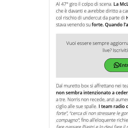
Al 47° giro il colpo di scena.
La McL
che è davanti e avrebbe diritto a c
col rischio di undercut da parte di
stava venendo su
forte. Quando l’a
Vuoi essere sempre aggiornat
live? Iscrivi
Ent
Dal muretto box si affrettano nei te
non sembra intenzionato a cedere
a tre. Norris non recede, anzi aume
ciglio alle sue spalle.
I team radio 
forte”,
“cerca di non stressare le g
compagno”
; fino all’eloquente richi
fare passare Piastri e lo devi fare il