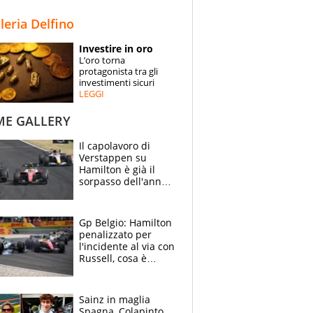
STORIE
lleria Delfino
SPECIALI
Investire in oro
L’oro torna
ESPERTI
protagonista tra gli
investimenti sicuri
LEGGI
CONTATTI
ME GALLERY
Il capolavoro di
Verstappen su
Hamilton è già il
sorpasso dell'anno:
che smacco Lewis,
come Abu Dhabi
2021
Gp Belgio: Hamilton
penalizzato per
l'incidente al via con
Russell, cosa è
successo. Mercedes
out, 5" a Lewis
Sainz in maglia
Spagna, Colapinto