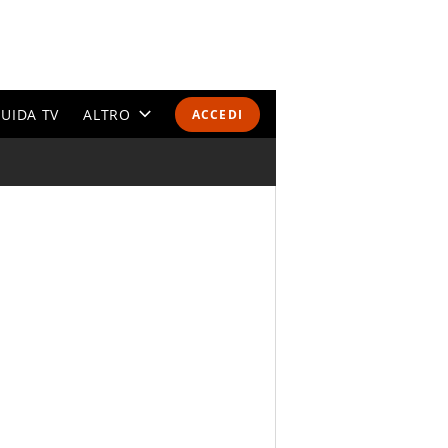
UIDA TV
ALTRO
ACCEDI
CALENDARI E CLASSIFICHE
ALTRI SPORT
MONDIALI 2026
OLIMPIADI
GOSSIP
LIFESTYLE