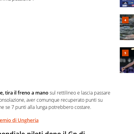
ne, tira il freno a mano
sul rettilineo e lascia passare
 consolazione, aver comunque recuperato punti su
e se 7 punti alla lunga potrebbero costare.
remio di Ungheria
mondiale piloti dopo il Gp di