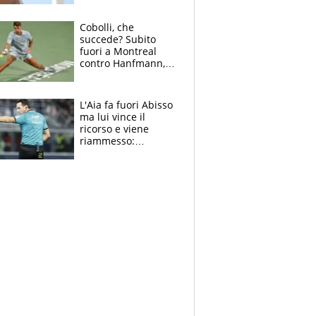
rischio
Cobolli, che
succede? Subito
fuori a Montreal
contro Hanfmann,
per Flavio è tutta
colpa della tosse
L'Aia fa fuori Abisso
ma lui vince il
ricorso e viene
riammesso:
continua momento
nero per gli arbitri