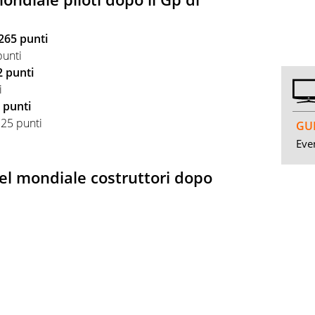
265 punti
punti
2 punti
i
 punti
25 punti
GUI
Even
del mondiale costruttori dopo