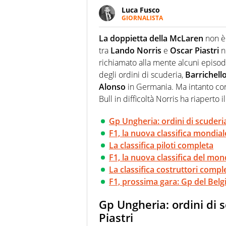
Luca Fusco
GIORNALISTA
Giornalista multimediale. Quan
spesso e volentieri finisce sul 
La doppietta della McLaren
non è 
tra
Lando Norris
e
Oscar Piastri
n
richiamato alla mente alcuni episodi
degli ordini di scuderia,
Barrichell
Alonso
in Germania. Ma intanto c
Bull in difficoltà Norris ha riaperto 
Gp Ungheria: ordini di scuderi
F1, la nuova classifica mondial
La classifica piloti completa
F1, la nuova classifica del mon
La classifica costruttori compl
F1, prossima gara: Gp del Belgio
Gp Ungheria: ordini di 
Piastri