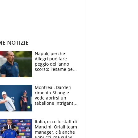
ME NOTIZIE
Napoli, perchè
Allegri può fare
peggio dell'anno
scorso: l'esame per
Manna, le colpe di
Conte e il gioco del
Monopoly
Montreal, Darderi
rimonta Shang e
vede aprirsi un
tabellone intrigante:
"Penso solo a
Borges, ma sono
felice del mio livello"
Italia, ecco lo staff di
Mancini: Oriali team
manager, c'è anche
Bonucci, ma sul web