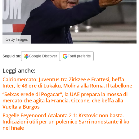
Getty Images
Seguici su:
Google Discover
Fonti preferite
Leggi anche:
Calciomercato: Juventus tra Zirkzee e Frattesi, beffa
Inter, le 48 ore di Lukaku, Molina alla Roma. Il tabellone
“Seixas erede di Pogacar”, la UAE prepara la mossa di
mercato che agita la Francia. Ciccone, che beffa alla
Vuelta a Burgos
Pagelle Feyenoord-Atalanta 2-1: Krstovic non basta.
Indicazioni utili per un polemico Sarri nonostante il ko
nel finale