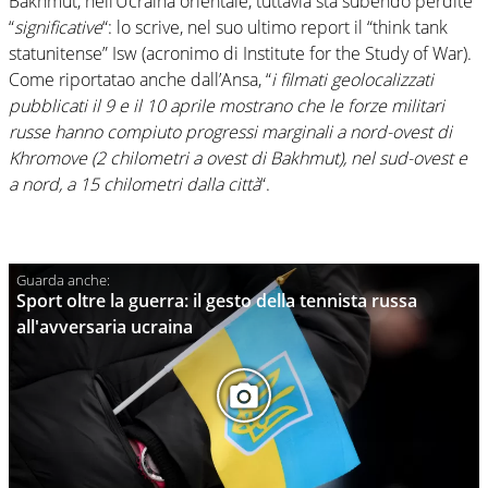
Bakhmut, nell’Ucraina orientale, tuttavia sta subendo perdite
“
significative
“: lo scrive, nel suo ultimo report il “think tank
statunitense” Isw (acronimo di Institute for the Study of War).
Come riportatao anche dall’Ansa, “
i filmati geolocalizzati
pubblicati il 9 e il 10 aprile mostrano che le forze militari
russe hanno compiuto progressi marginali a nord-ovest di
Khromove (2 chilometri a ovest di Bakhmut), nel sud-ovest e
a nord, a 15 chilometri dalla città
“.
Sport oltre la guerra: il gesto della tennista russa
all'avversaria ucraina