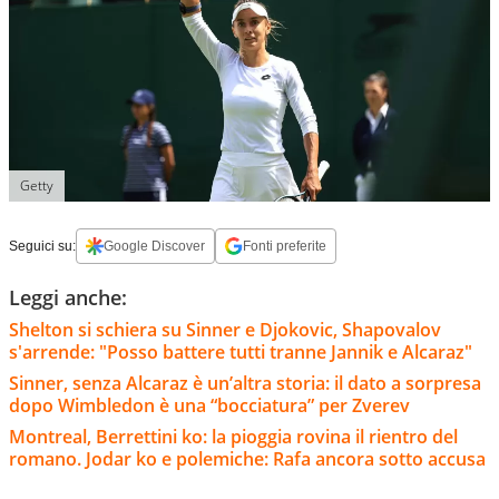
Getty
Seguici su:
Google Discover
Fonti preferite
Leggi anche:
Shelton si schiera su Sinner e Djokovic, Shapovalov
s'arrende: "Posso battere tutti tranne Jannik e Alcaraz"
Sinner, senza Alcaraz è un’altra storia: il dato a sorpresa
dopo Wimbledon è una “bocciatura” per Zverev
Montreal, Berrettini ko: la pioggia rovina il rientro del
romano. Jodar ko e polemiche: Rafa ancora sotto accusa