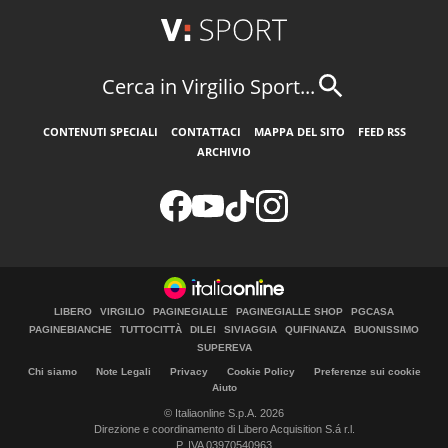
Cerca in Virgilio Sport...
CONTENUTI SPECIALI
CONTATTACI
MAPPA DEL SITO
FEED RSS
ARCHIVIO
LIBERO
VIRGILIO
PAGINEGIALLE
PAGINEGIALLE SHOP
PGCASA
PAGINEBIANCHE
TUTTOCITTÀ
DILEI
SIVIAGGIA
QUIFINANZA
BUONISSIMO
SUPEREVA
Chi siamo
Note Legali
Privacy
Cookie Policy
Preferenze sui cookie
Aiuto
© Italiaonline S.p.A. 2026
Direzione e coordinamento di Libero Acquisition S.á r.l.
P. IVA 03970540963