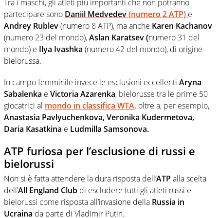
Tra i maschi, gli atleti più importanti che non potranno
partecipare sono
Daniil Medvedev
(numero 2 ATP)
e
Andrey Rublev
(numero 8 ATP), ma anche
Karen
Kachanov
(numero 23 del mondo),
Aslan Karatsev (
numero 31 del
mondo) e
Ilya Ivashka
(numero 42 del mondo), di origine
bielorussa.
In campo femminile invece le esclusioni eccellenti
Aryna
Sabalenka
e
Victoria Azarenka
, bielorusse tra le prime 50
giocatrici al
mondo in classifica
WTA
,
oltre a, per esempio,
Anastasia Pavlyuchenkova, Veronika Kudermetova,
Daria Kasatkina
e
Ludmilla Samsonova.
ATP furiosa per l’esclusione di russi e
bielorussi
Non si è fatta attendere la dura risposta dell’
ATP
alla scelta
dell’
All England Club
di escludere tutti gli atleti russi e
bielorussi come risposta all’invasione della
Russia in
Ucraina
da parte di Vladimir Putin.