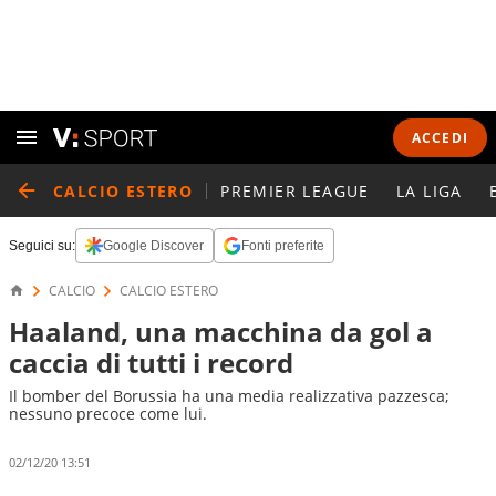
ACCEDI
CALCIO ESTERO
PREMIER LEAGUE
LA LIGA
Seguici su:
Google Discover
Fonti preferite
CALCIO
CALCIO ESTERO
Haaland, una macchina da gol a
caccia di tutti i record
Il bomber del Borussia ha una media realizzativa pazzesca;
nessuno precoce come lui.
02/12/20 13:51