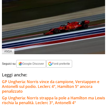
ANSA
Seguici su:
Google Discover
Fonti preferite
Leggi anche:
GP Ungheria: Norris vince da campione, Verstappen e
Antonelli sul podio. Leclerc 4°, Hamilton 5° ancora
penalizzato
Gp Ungheria: Norris strappa la pole a Hamilton ma Lewis
rischia la penalità. Leclerc 3°, Antonelli 4°