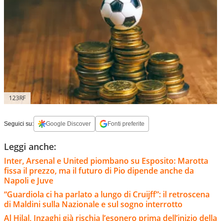
123RF
Seguici su:
Google Discover
Fonti preferite
Leggi anche:
Inter, Arsenal e United piombano su Esposito: Marotta
fissa il prezzo, ma il futuro di Pio dipende anche da
Napoli e Juve
“Guardiola ci ha parlato a lungo di Cruijff”: il retroscena
di Maldini sulla Nazionale e sul sogno interrotto
Al Hilal, Inzaghi già rischia l’esonero prima dell’inizio della