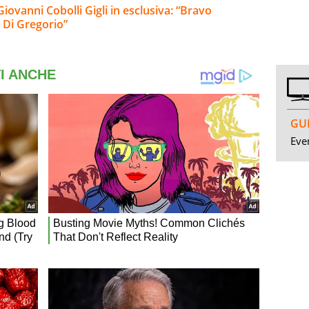
iovanni Cobolli Gigli in esclusiva: “Bravo
e Di Gregorio”
GUI
Even