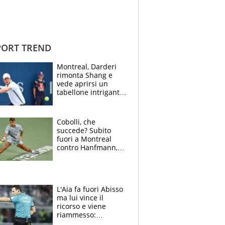
ORT TREND
Montreal, Darderi
rimonta Shang e
vede aprirsi un
tabellone intrigante:
"Penso solo a
Borges, ma sono
felice del mio livello"
Cobolli, che
succede? Subito
fuori a Montreal
contro Hanfmann,
per Flavio è tutta
colpa della tosse
L'Aia fa fuori Abisso
ma lui vince il
ricorso e viene
riammesso:
continua momento