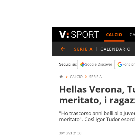
CALCIO
C
SERIE A
CALENDARIO
Seguici su:
Google Discover
Fonti pr
CALCIO
SERIE A
Hellas Verona, 
meritato, i raga
"Ho trascorso anni belli alla Ju
meritato". Così Igor Tudor esordis
30/10/21 21:03