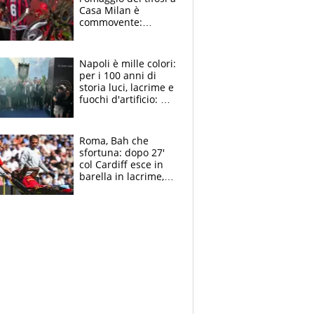
Casa Milan è
commovente:
maglie, bandiere,
sciarpe, lacrime e
bigliettini
Napoli è mille colori:
per i 100 anni di
storia luci, lacrime e
fuochi d'artificio: De
Laurentiis salta al
coro anti-Juve
Roma, Bah che
sfortuna: dopo 27'
col Cardiff esce in
barella in lacrime,
Dybala rigore da
schiaffi, i giallorossi
prendono 3 gol in
45'