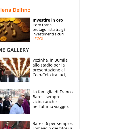
STORIE
lleria Delfino
SPECIALI
Investire in oro
L’oro torna
ESPERTI
protagonista tra gli
investimenti sicuri
LEGGI
CONTATTI
ME GALLERY
Vozinha, in 30mila
allo stadio per la
presentazione al
Colo-Colo tra luci,
spettacolo, elicotteri
e paracadutisti
La famiglia di Franco
Baresi sempre
vicina anche
nell'ultimo viaggio,
la moglie Maura, i
figli e i suoi cari
circondati
Baresi 6 per sempre,
dall'affetto dei tifosi
l'omaggio dei tifosi a