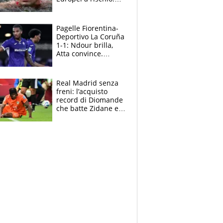
allenamenti fermi,
cosa succede
adesso
Pagelle Fiorentina-
Deportivo La Coruña
1-1: Ndour brilla,
Atta convince.
Pongracic rovina
tutto nel finale
Real Madrid senza
freni: l’acquisto
record di Diomande
che batte Zidane e
Ronaldo. Vinicius
rinnova: le cifre