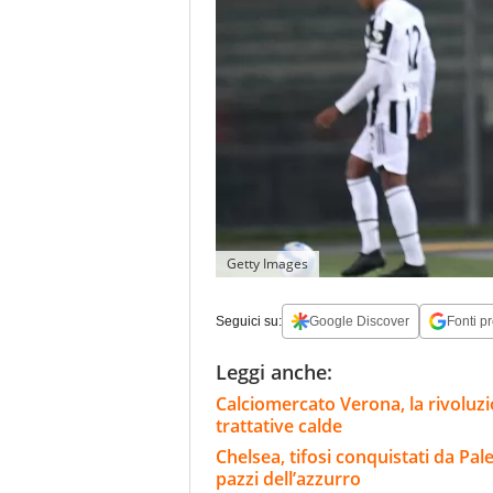
Getty Images
Seguici su:
Google Discover
Fonti pr
Leggi anche:
Calciomercato Verona, la rivoluzio
trattative calde
Chelsea, tifosi conquistati da Pal
pazzi dell’azzurro