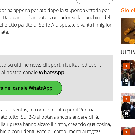
Gioie
udor ha appena parlato dopo la stupenda vittoria per
i. Da quando é arrivato Igor Tudor sulla panchina del
lle otto partite di Serie A disputate e vanta il miglior
nate.
ULTI
o su ultime news di sport, risultati ed eventi
ti al nostro canale
WhatsApp
ra nel canale WhatsApp
i alla Juventus, ma ora combatto per il Verona.
to tutto. Sul 2-0 si poteva ancora andare di là,
la ripresa hanno alzato il ritmo, creando qualcosina,
e e con i denti. Faccio i complimenti ai ragazzi.