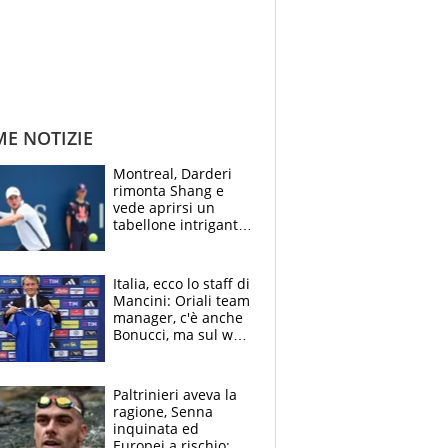
ME NOTIZIE
Montreal, Darderi
rimonta Shang e
vede aprirsi un
tabellone intrigante:
"Penso solo a
Borges, ma sono
felice del mio livello"
Italia, ecco lo staff di
Mancini: Oriali team
manager, c'è anche
Bonucci, ma sul web
infuria la polemica
Paltrinieri aveva la
ragione, Senna
inquinata ed
Europei a rischio: