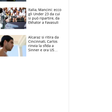
nero per gli arbitri
Italia, Mancini: ecco
gli Under 23 da cui
si può ripartire, da
Ekhator a Favasuli
Alcaraz si ritira da
Cincinnati, Carlos
rinvia la sfida a
Sinner e ora US
Open di nuovo a
rischio