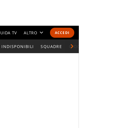
UIDA TV
ALTRO
ACCEDI
INDISPONIBILI
CALENDARI E CLASSIFICHE
SQUADRE
GIOCATORI SERIE A
ALTRI SPORT
MONDIALI 2026
OLIMPIADI
GOSSIP
LIFESTYLE