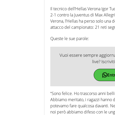
Il tecnico dell’Hellas Verona Igor T
2-1 contro la Juventus di Max Allegr
Verona, l’Hellas ha perso solo una de
attacco del campionato: 21 reti seg
Queste le sue parole:
Vuoi essere sempre aggiornat
live? Iscrivi
Ent
“Sono felice. Ho trascorso anni bell
Abbiamo meritato, i ragazzi hanno da
potevamo fare qualcosa davanti. Nel
noi però abbiamo difeso con le unghi