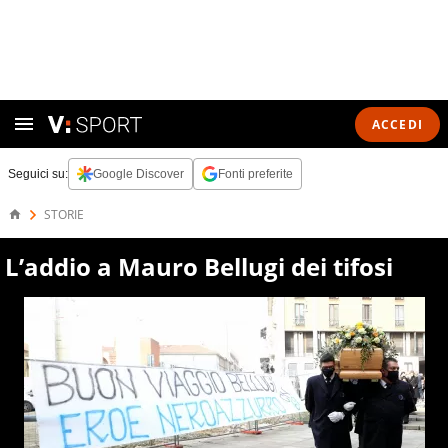
ACCEDI
Seguici su:
Google Discover
Fonti preferite
STORIE
L’addio a Mauro Bellugi dei tifosi