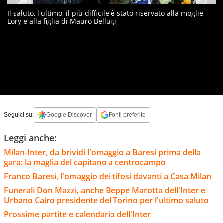
Il saluto, l'ultimo, il più difficile è stato riservato alla moglie
Lory e alla figlia di Mauro Bellugi
Seguici su:
Google Discover
Fonti preferite
Leggi anche:
Milan-Inter, da brividi l'omaggio a Baresi prima della
gara: la maglia del capitano a centrocampo
Franco Baresi, l'omaggio dei tifosi davanti a Casa Milan
Funerali Don Mazzi, anche Beppe Marotta dell'Inter e
Urbano Cairo presidente del Torino per l'ultimo saluto
Prossime partite e calendario dell'Inter