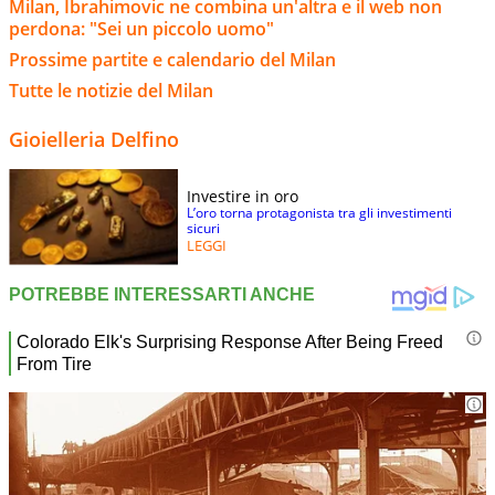
Milan, Ibrahimovic ne combina un'altra e il web non
perdona: "Sei un piccolo uomo"
Prossime partite e calendario del Milan
Tutte le notizie del Milan
Gioielleria Delfino
Investire in oro
L’oro torna protagonista tra gli investimenti
sicuri
LEGGI