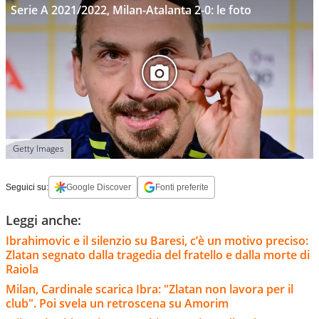
Serie A 2021/2022, Milan-Atalanta 2-0: le foto
Getty Images
Seguici su:
Google Discover
Fonti preferite
Leggi anche:
Ibrahimovic e il silenzio su Baresi, c’è un motivo preciso:
Zlatan segnato dalla tragedia del fratello e dalla morte di
Raiola
Milan, Cardinale scarica Ibra: "Zlatan non lavora per il
club". Poi svela un retroscena su Amorim