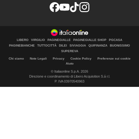
LIBERO
VIRGILIO
PAGINEGIALLE
PAGINEGIALLE SHOP
PGCASA
PAGINEBIANCHE
TUTTOCITTÀ
DILEI
SIVIAGGIA
QUIFINANZA
BUONISSIMO
SUPEREVA
Chi siamo
Note Legali
Privacy
Cookie Policy
Preferenze sui cookie
Aiuto
© Italiaonline S.p.A. 2026
Direzione e coordinamento di Libero Acquisition S.á r.l.
P. IVA 03970540963