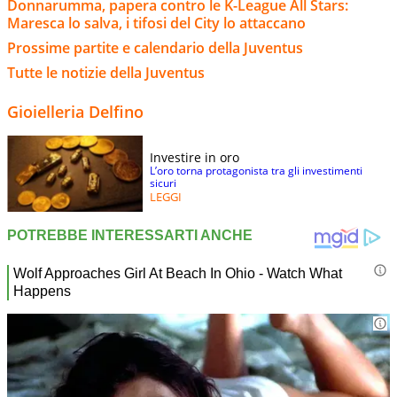
Donnarumma, papera contro le K-League All Stars:
Maresca lo salva, i tifosi del City lo attaccano
Prossime partite e calendario della Juventus
Tutte le notizie della Juventus
Gioielleria Delfino
Investire in oro
L’oro torna protagonista tra gli investimenti
sicuri
LEGGI