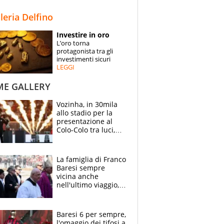
STORIE
lleria Delfino
SPECIALI
Investire in oro
L’oro torna
ESPERTI
protagonista tra gli
investimenti sicuri
LEGGI
CONTATTI
ME GALLERY
Vozinha, in 30mila
allo stadio per la
presentazione al
Colo-Colo tra luci,
spettacolo, elicotteri
e paracadutisti
La famiglia di Franco
Baresi sempre
vicina anche
nell'ultimo viaggio,
la moglie Maura, i
figli e i suoi cari
circondati
Baresi 6 per sempre,
dall'affetto dei tifosi
l'omaggio dei tifosi a