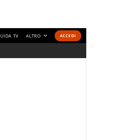
UIDA TV
ALTRO
ACCEDI
CALENDARI E CLASSIFICHE
ALTRI SPORT
MONDIALI 2026
OLIMPIADI
GOSSIP
LIFESTYLE