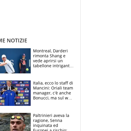
ME NOTIZIE
Montreal, Darderi
rimonta Shang e
vede aprirsi un
tabellone intrigante:
"Penso solo a
Borges, ma sono
felice del mio livello"
Italia, ecco lo staff di
Mancini: Oriali team
manager, c'è anche
Bonucci, ma sul web
infuria la polemica
Paltrinieri aveva la
ragione, Senna
inquinata ed
Europei a rischio: