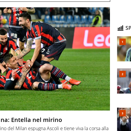
SP
na: Entella nel mirino
ino del Milan espugna Ascoli e tiene viva la corsa alla