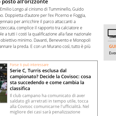
 posto all’orizzonte
i Emilio Longo al cinismo di Tumminello, Guido
. Doppietta d’autore per l’ex Picerno e Foggia,
gennaio per arricchire il parco attaccanti a
zzeccata, complice il rapporto tra calciatore e
 a tutti i costi la qualificazione alla fase nazionale
me obiettivo minimo. Davanti, Benevento e Monopoli
GUI
annare la preda. E con un Murano così, tutto è più
Even
Forse ti può interessare
Serie C, Turris esclusa dal
campionato? Decide la Covisoc: cosa
sta succedendo e come cambia la
classifica
Il club campano ha comunicato di aver
saldato gli arretrati in tempo utile, tocca
alla Covisoc comunicarne l'ufficialità. Nel
migliore dei casi sarà penalizzazione