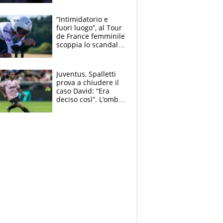
Mondiale a 64
squadre, l’ira di Figo
“Intimidatorio e
fuori luogo”, al Tour
de France femminile
scoppia lo scandalo:
un uomo controlla i
reggiseni delle
atlete
Juventus, Spalletti
prova a chiudere il
caso David: “Era
deciso così”. L’ombra
di Zirkzee e la
sentenza dei tifosi