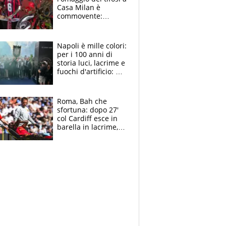
Casa Milan è
commovente:
maglie, bandiere,
sciarpe, lacrime e
bigliettini
Napoli è mille colori:
per i 100 anni di
storia luci, lacrime e
fuochi d'artificio: De
Laurentiis salta al
coro anti-Juve
Roma, Bah che
sfortuna: dopo 27'
col Cardiff esce in
barella in lacrime,
Dybala rigore da
schiaffi, i giallorossi
prendono 3 gol in
45'