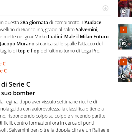
r radiofonico, per Virgilio Sport si occupa di calcio con
te sui campionati di Serie B e Serie C
 in questa
28a giornata
di campionato. L’
Audace
vellino di Biancolino, grazie al solito
Salvemini
,
e mette nei guai Mirko
Cudini
.
Male il Milan Futuro
,
Jacopo Murano
si carica sulle spalle l’attacco del
taglio di
top e flop
dell’ultimo turno di Lega Pro.
e C
ie C
 di Serie C
l suo bomber
la regina, dopo aver vissuto settimane ricche di
nola guida con autorevolezza la classifica e tiene a
olino, rispondendo colpo su colpo e vincendo partite
ficili, contro formazioni ora in cerca di punti
ayoff. Salvemini ben oltre la doppia cifra e un Raffaele