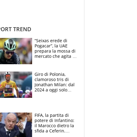
ORT TREND
“Seixas erede di
Pogacar”, la UAE
prepara la mossa di
mercato che agita la
Francia. Ciccone,
che beffa alla Vuelta
a Burgos
Giro di Polonia,
clamoroso tris di
Jonathan Milan: dal
2024 a oggi solo
Pogacar ha vinto più
di lui. Bene Romele
e Skerl
FIFA, la partita di
potere di Infantino:
il Marocco dietro la
sfida a Ceferin.
Scontro sul