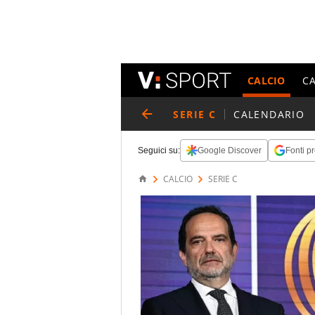
CALCIO
C
SERIE C
CALENDARIO
Seguici su:
Google Discover
Fonti pr
CALCIO
SERIE C