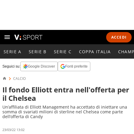
ACCEDI
SERIE A
SERIE B
SERIE C
COPPA ITALIA
CHAMP
Seguici su:
Google Discover
Fonti preferite
CALCIO
Il fondo Elliott entra nell'offerta per
il Chelsea
Un’affiliata di Elliott Management ha accettato di iniettare una
somma di svariati milioni di sterline nel Chelsea come parte
dell’offerta di Candy
23/03/22 13:02