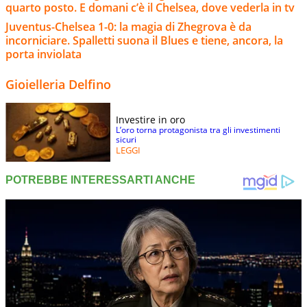
quarto posto. E domani c’è il Chelsea, dove vederla in tv
Juventus-Chelsea 1-0: la magia di Zhegrova è da
incorniciare. Spalletti suona il Blues e tiene, ancora, la
porta inviolata
Gioielleria Delfino
Investire in oro
L’oro torna protagonista tra gli investimenti
sicuri
LEGGI