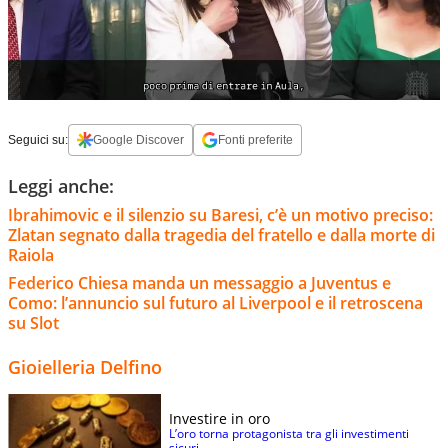
Seguici su:
Google Discover
Fonti preferite
Leggi anche:
Ibrahimovic e il silenzio su Baresi, c’è un motivo preciso:
Zlatan segnato dalla tragedia del fratello e dalla morte di
Raiola
Federico Chiesa manda un messaggio a Juventus e
Como: l’annuncio sul futuro al Liverpool e il retroscena
su Slot
Gioielleria Delfino
Investire in oro
L’oro torna protagonista tra gli investimenti
sicuri