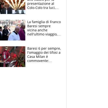
presentazione al
Colo-Colo tra luci,
spettacolo, elicotteri
e paracadutisti
La famiglia di Franco
Baresi sempre
vicina anche
nell'ultimo viaggio,
la moglie Maura, i
figli e i suoi cari
circondati
Baresi 6 per sempre,
dall'affetto dei tifosi
l'omaggio dei tifosi a
Casa Milan è
commovente:
maglie, bandiere,
sciarpe, lacrime e
bigliettini