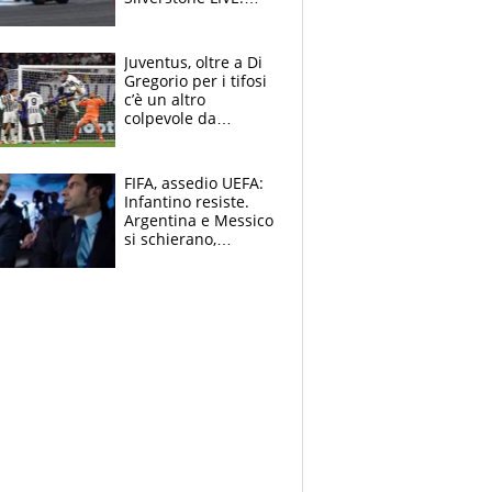
Aprilia vuole
un'altra impresa,
Ducati in affanno
Juventus, oltre a Di
Gregorio per i tifosi
c’è un altro
colpevole da
mandar via
FIFA, assedio UEFA:
Infantino resiste.
Argentina e Messico
si schierano,
CONCACAF spaccata