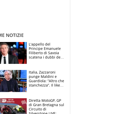
ME NOTIZIE
L'appello del
Principe Emanuele
Filiberto di Savoia
scatena i dubbi dei
tifosi: "E' una
trappola"
Italia, Zazzaroni
punge Maldini e
Guardiola: “Altro che
stanchezza”. Il like
di Mancini e le
polemiche sui social
Diretta MotoGP, GP
di Gran Bretagna sul
Circuito di
Silverstone LIVE: