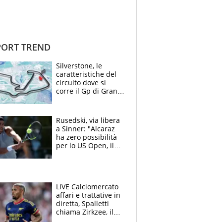
ORT TREND
Silverstone, le
caratteristiche del
circuito dove si
corre il Gp di Gran
Bretagna del
Motomondiale
Rusedski, via libera
a Sinner: "Alcaraz
ha zero possibilità
per lo US Open, il
2026 forse è gà
finito per lui"
LIVE Calciomercato
affari e trattative in
diretta, Spalletti
chiama Zirkzee, il
Milan valuta il