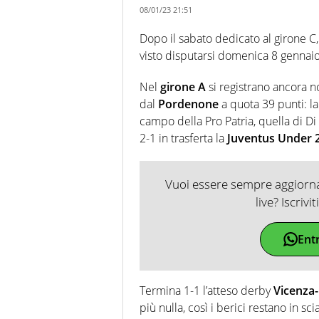
08/01/23 21:51
Dopo il sabato dedicato al girone C,
visto disputarsi domenica 8 gennaio 
Nel
girone A
si registrano ancora no
dal
Pordenone
a quota 39 punti: la
campo della Pro Patria, quella di Di 
2-1 in trasferta la
Juventus Under 
Vuoi essere sempre aggiornat
live? Iscrivi
Ent
Termina 1-1 l’atteso derby
Vicenza
più nulla, così i berici restano in sc