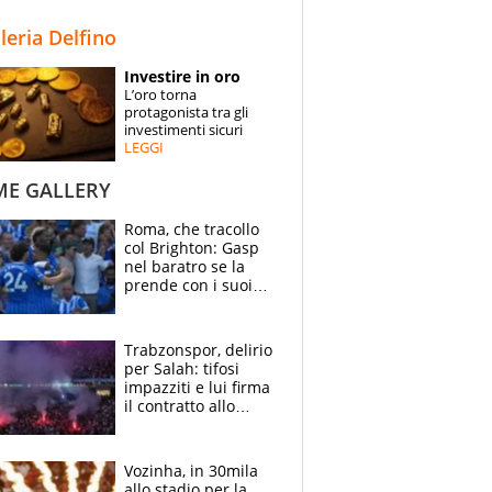
STORIE
lleria Delfino
SPECIALI
Investire in oro
L’oro torna
ESPERTI
protagonista tra gli
investimenti sicuri
LEGGI
CONTATTI
ME GALLERY
Roma, che tracollo
col Brighton: Gasp
nel baratro se la
prende con i suoi
cambiando tutti
Trabzonspor, delirio
per Salah: tifosi
impazziti e lui firma
il contratto allo
stadio
Vozinha, in 30mila
allo stadio per la