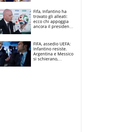
ritorno di Brahim
Diaz
Fifa, Infantino ha
trovato gli alleati:
ecco chi appoggia
ancora il presidente
che spera di essere
rieletto
FIFA, assedio UEFA:
Infantino resiste.
Argentina e Messico
si schierano,
CONCACAF spaccata