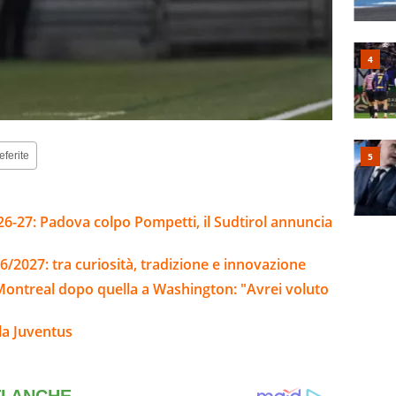
eferite
26-27: Padova colpo Pompetti, il Sudtirol annuncia
6/2027: tra curiosità, tradizione e innovazione
 Montreal dopo quella a Washington: "Avrei voluto
la Juventus