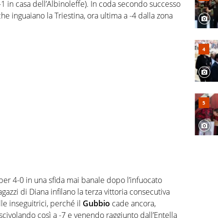
-1 in casa dell’Albinoleffe). In coda secondo successo
e inguaiano la Triestina, ora ultima a -4 dalla zona
per 4-0 in una sfida mai banale dopo l’infuocato
agazzi di Diana infilano la terza vittoria consecutiva
e inseguitrici, perché il
Gubbio
cade ancora,
 scivolando così a -7 e venendo raggiunto dall’Entella