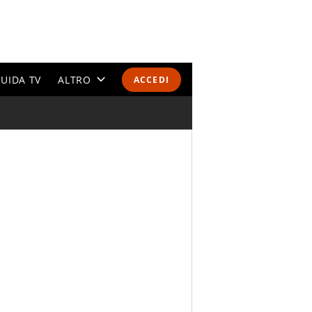
UIDA TV
ALTRO
ACCEDI
CALENDARI E CLASSIFICHE
ALTRI SPORT
MONDIALI 2026
OLIMPIADI
GOSSIP
LIFESTYLE