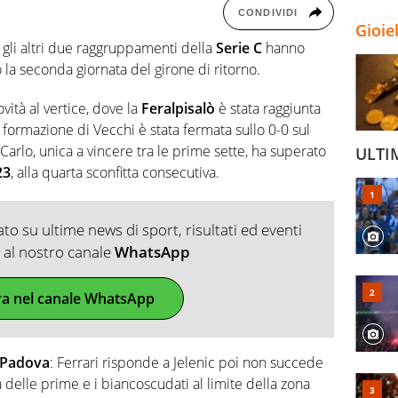
CONDIVIDI
Gioie
 gli altri due raggruppamenti della
Serie C
hanno
la seconda giornata del girone di ritorno.
vità al vertice, dove la
Feralpisalò
è stata raggiunta
 formazione di Vecchi è stata fermata sullo 0-0 sul
Carlo, unica a vincere tra le prime sette, ha superato
ULTI
23
, alla quarta sconfitta consecutiva.
o su ultime news di sport, risultati ed eventi
ti al nostro canale
WhatsApp
ra nel canale WhatsApp
-Padova
: Ferrari risponde a Jelenic poi non succede
ia delle prime e i biancoscudati al limite della zona