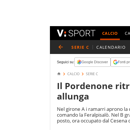
CALCIO
C
SERIE C
CALENDARIO
Seguici su:
Google Discover
Fonti pr
CALCIO
SERIE C
Il Pordenone ritr
allunga
Nel girone A i ramarri aprono la 
comando la Feralpisalò. Nel B gr
posto, ora occupato dal Cesena 