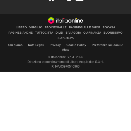
LIBERO
VIRGILIO
PAGINEGIALLE
PAGINEGIALLE SHOP
PGCASA
PAGINEBIANCHE
TUTTOCITTÀ
DILEI
SIVIAGGIA
QUIFINANZA
BUONISSIMO
SUPEREVA
Chi siamo
Note Legali
Privacy
Cookie Policy
Preferenze sui cookie
Aiuto
© Italiaonline S.p.A. 2026
Direzione e coordinamento di Libero Acquisition S.á r.l.
P. IVA 03970540963