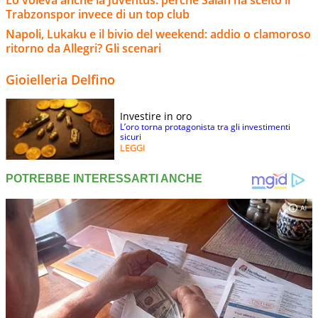
Trabzonspor invece di un top club
Napoli, Lukaku e il bivio del weekend: addio o clamoroso
ritorno da Allegri? Gli scenari
Gioielleria Delfino
Investire in oro
L’oro torna protagonista tra gli investimenti
sicuri
LEGGI