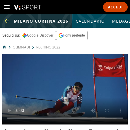
ACCEDI
MILANO CORTINA 2026
CALENDARIO
MEDAGL
Seguici su:
Google Discover
Fonti preferite
OLIMPIADI
PECHINO 2022