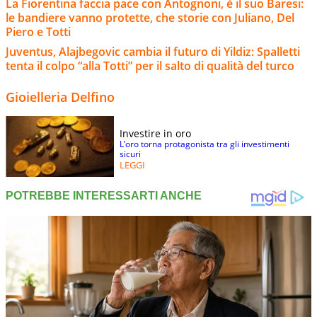
La Fiorentina faccia pace con Antognoni, è il suo Baresi:
le bandiere vanno protette, che storie con Juliano, Del
Piero e Totti
Juventus, Alajbegovic cambia il futuro di Yildiz: Spalletti
tenta il colpo “alla Totti” per il salto di qualità del turco
Gioielleria Delfino
Investire in oro
L’oro torna protagonista tra gli investimenti
sicuri
LEGGI