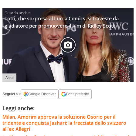
Totti, che sorpresa al Lucca Comics: si traveste da
gladiatore per promuovere il film di Ridley Scott
Ansa
Seguici su:
Google Discover
Fonti preferite
Leggi anche:
Milan, Amorim approva la soluzione Osorio per il
tridente e conquista Jashari: la frecciata dello svizzero
all'ex Allegri