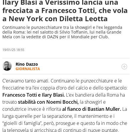
Ilary Blasi a Verissimo lancia una
frecciata a Francesco Totti, che vola
a New York con Diletta Leotta
Continuano le punzecchiature tra la showgirl e l'ex leggenda
della Roma: lei nel salotto di Silvio Toffanin, lui nella Grande
Mela con la vedette di DAZN per il Mondiale per Club.
19/01/25 18:55
Rino Dazzo
GIORNALISTA
Se mai ci fosse modo di traslare il glossario del calcio in
una nicchia di esperti, lui ne farebbe parte. Non si perde
C’eravamo tanto amati. Continuano le punzecchiature e le
una svista arbitrale né gli umori social del mondo delle
frecciatine tra l’ex coppia d’oro del calcio e dello spettacolo:
curve
Francesco Totti e Ilary Blasi.
L’ex bandiera della Roma ha
trovato
stabilità con Noemi Bocchi,
la showgirl e
conduttrice invece è rifiorita
al fianco di Bastian Muller.
La
lunga querelle per la separazione, il mantenimento e i
“gioielli di famiglia”, però, prosegue e questo fa in modo che
la telenovela si arricchisca di continuo di nuove puntate.