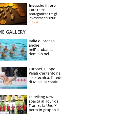
STORIE
Investire in oro
L’oro torna
SPECIALI
protagonista tra gli
investimenti sicuri
LEGGI
ESPERTI
ME GALLERY
CONTATTI
Italia di bronzo
anche
nell’acrobatica:
dominio nel
medagliere, ora
tocca a Ceccon, Curti
e compagni
Europei, Filippo
continuare
Pelati d’argento nel
solo tecnico: l’erede
di Minisini continua
a stupire, Los
Angeles è già nel
mirino
La “Viking Row”
sbarca al Tour de
France: la Uno-X
porta in gruppo il