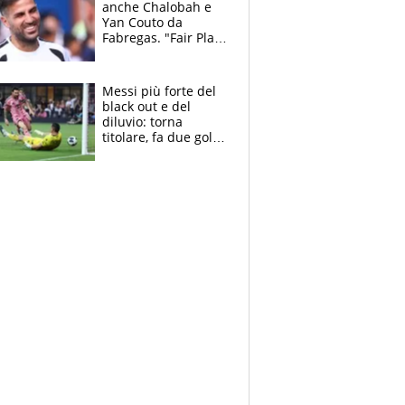
anche Chalobah e
Yan Couto da
Fabregas. "Fair Play
Finanziario?
Pagheremo la
multa"
Messi più forte del
black out e del
diluvio: torna
titolare, fa due gol e
un assist e trascina
l'Inter Miami, altro
che ritiro