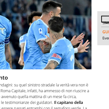
GUI
Even
nto
ndagini: su quel sinistro stradale la verità vera non è
i Roma Capitale, infatti, ha ammesso di non riuscire a
to avvenuto quella mattina di un mese fa circa,
 le testimonianze dei guidatori.
Il capitano della
 essere passati entrambi con il semaforo verde. La