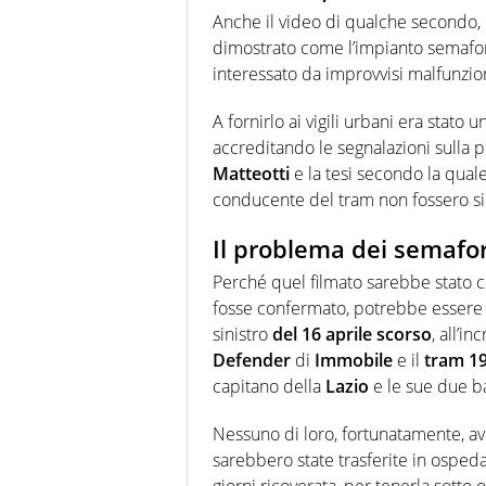
Anche il video di qualche secondo,
dimostrato come l’impianto semafori
interessato da improvvisi malfunzio
A fornirlo ai vigili urbani era stato 
accreditando le segnalazioni sulla pe
Matteotti
e la tesi secondo la quale 
conducente del tram non fossero sin
Il problema dei semafor
Perché quel filmato sarebbe stato 
fosse confermato, potrebbe essere l
sinistro
del 16 aprile scorso
, all’i
Defender
di
Immobile
e il
tram 1
capitano della
Lazio
e le sue due 
Nessuno di loro, fortunatamente, av
sarebbero state trasferite in osped
giorni ricoverata, per tenerla sotto