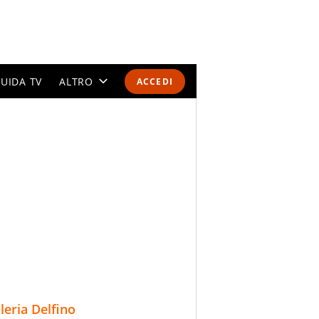
UIDA TV
ALTRO
ACCEDI
CALENDARI E CLASSIFICHE
ALTRI SPORT
MONDIALI 2026
OLIMPIADI
GOSSIP
LIFESTYLE
lleria Delfino